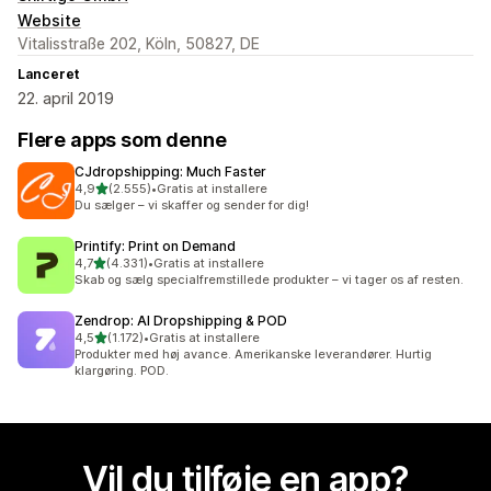
Website
Vitalisstraße 202, Köln, 50827, DE
Lanceret
22. april 2019
Flere apps som denne
CJdropshipping: Much Faster
ud af 5 stjerner
4,9
(2.555)
•
Gratis at installere
2555 anmeldelser i alt
Du sælger – vi skaffer og sender for dig!
Printify: Print on Demand
ud af 5 stjerner
4,7
(4.331)
•
Gratis at installere
4331 anmeldelser i alt
Skab og sælg specialfremstillede produkter – vi tager os af resten.
Zendrop: AI Dropshipping & POD
ud af 5 stjerner
4,5
(1.172)
•
Gratis at installere
1172 anmeldelser i alt
Produkter med høj avance. Amerikanske leverandører. Hurtig
klargøring. POD.
Vil du tilføje en app?