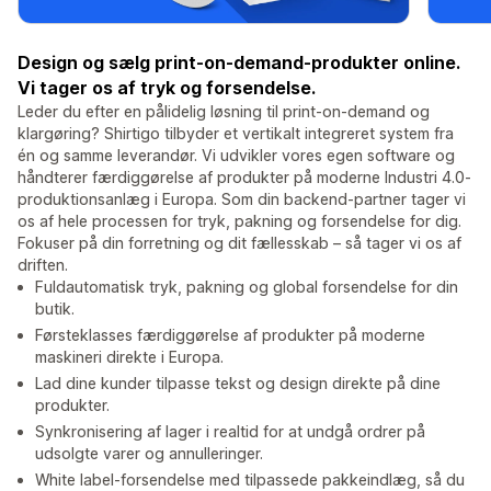
Design og sælg print-on-demand-produkter online.
Vi tager os af tryk og forsendelse.
Leder du efter en pålidelig løsning til print-on-demand og
klargøring? Shirtigo tilbyder et vertikalt integreret system fra
én og samme leverandør. Vi udvikler vores egen software og
håndterer færdiggørelse af produkter på moderne Industri 4.0-
produktionsanlæg i Europa. Som din backend-partner tager vi
os af hele processen for tryk, pakning og forsendelse for dig.
Fokuser på din forretning og dit fællesskab – så tager vi os af
driften.
Fuldautomatisk tryk, pakning og global forsendelse for din
butik.
Førsteklasses færdiggørelse af produkter på moderne
maskineri direkte i Europa.
Lad dine kunder tilpasse tekst og design direkte på dine
produkter.
Synkronisering af lager i realtid for at undgå ordrer på
udsolgte varer og annulleringer.
White label-forsendelse med tilpassede pakkeindlæg, så du