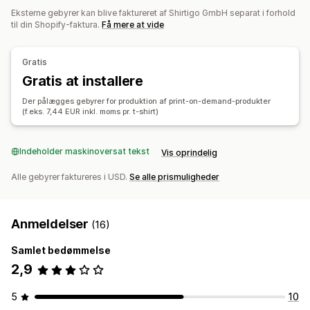
Eksterne gebyrer kan blive faktureret af Shirtigo GmbH separat i forhold
Produkter
til din Shopify-faktura.
Få mere at vide
Tasker
Tæpper
Beklædning
Broderi
Hatte
Glasvarer
Højtidsgaver
Boligindretning
Laserhåndværk
Vægkunst
Gratis
Miljøvenlig
Økologisk
Gratis at installere
Leveringsmuligheder
Der pålægges gebyrer for produktion af print-on-demand-produkter
(f.eks. 7,44 EUR inkl. moms pr. t-shirt)
White label
Masseforsendelse
Tilpasset levering
Miljøvenlig levering
Global klargøring
Multiforsendelse
Opdateringer i realtid
Inkluderende priser
Ordresporing
Indeholder maskinoversat tekst
Vis oprindelig
Alle gebyrer faktureres i USD.
Se alle prismuligheder
Anmeldelser
(16)
Samlet bedømmelse
2,9
5
10