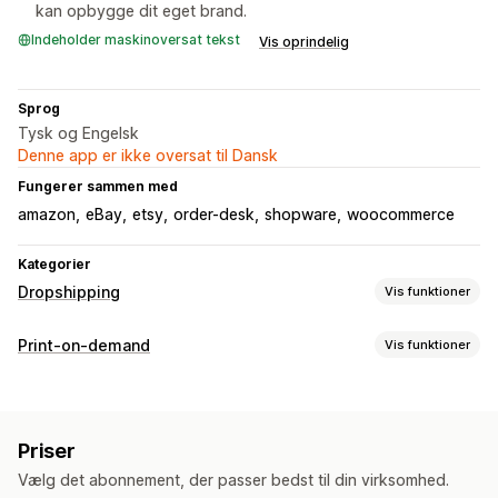
kan opbygge dit eget brand.
Indeholder maskinoversat tekst
Vis oprindelig
Sprog
Tysk og Engelsk
Denne app er ikke oversat til Dansk
Fungerer sammen med
amazon
eBay
etsy
order-desk
shopware
woocommerce
Kategorier
Dropshipping
Vis funktioner
Produkter, du kan sælge
Print-on-demand
Vis funktioner
Tøj og tilbehør
Kunsthåndværk
Babyprodukter
Produkttilpasning
Indkøbslokationer
Forhandlermærke
Tilpasset emballage
Designværktøjer
Tyskland
Priser
Generator af attrap
Pakketilbehør
Personlig tilpasning
Vælg det abonnement, der passer bedst til din virksomhed.
Tilpassede skabeloner