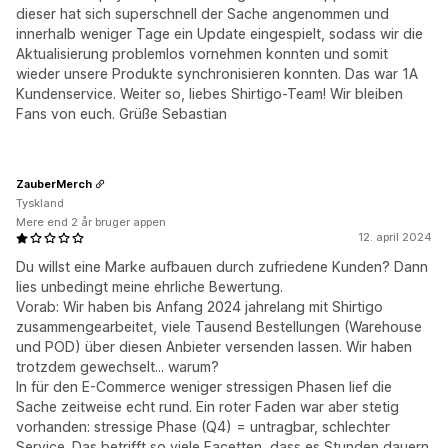
dieser hat sich superschnell der Sache angenommen und
innerhalb weniger Tage ein Update eingespielt, sodass wir die
Aktualisierung problemlos vornehmen konnten und somit
wieder unsere Produkte synchronisieren konnten. Das war 1A
Kundenservice. Weiter so, liebes Shirtigo-Team! Wir bleiben
Fans von euch. Grüße Sebastian
ZauberMerch
Tyskland
Mere end 2 år bruger appen
12. april 2024
Du willst eine Marke aufbauen durch zufriedene Kunden? Dann
lies unbedingt meine ehrliche Bewertung.
Vorab: Wir haben bis Anfang 2024 jahrelang mit Shirtigo
zusammengearbeitet, viele Tausend Bestellungen (Warehouse
und POD) über diesen Anbieter versenden lassen. Wir haben
trotzdem gewechselt... warum?
In für den E-Commerce weniger stressigen Phasen lief die
Sache zeitweise echt rund. Ein roter Faden war aber stetig
vorhanden: stressige Phase (Q4) = untragbar, schlechter
Service. Das betrifft so viele Facetten, dass es Stunden dauern