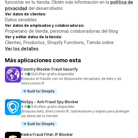
funcionar en tu tienda. Obtén más información en la
política de
privacidad
del desarrollador.
Ver datos de clientes:
Datos sensibles
Ver datos de empleados y colaboradores:
Propietario de tienda, personas colaboradoras del blog
Ver y editar datos de la tienda:
Clientes, Productos, Shopify Functions, Tienda online
Ver los detalles
Más aplicaciones como esta
Country Blocker Fraud Securify
de 5 estrellas
4.4
(63)
•
Plan gratis disponible
63 reseñas en total
Bloquea el fraude con un bloqueador de países, de bots y de
direcciones IP
Built for Shopify
NoSpy ‑ Anti Fraud Spy Blocker
de 5 estrellas
4.8
(54)
•
Plan gratis disponible
54 reseñas en total
¡Bloquea bots, direcciones IP, rastreadores y espías para proteger
los datos de tu tienda!
Built for Shopify
Kedra Fraud Filter, IP Blocker