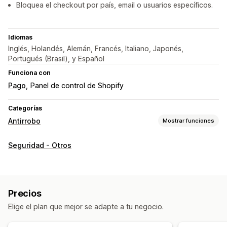
Bloquea el checkout por país, email o usuarios específicos.
Idiomas
Inglés, Holandés, Alemán, Francés, Italiano, Japonés,
Portugués (Brasil), y Español
Funciona con
Pago
Panel de control de Shopify
Categorías
Antirrobo
Mostrar funciones
Activos protegidos
Seguridad - Otros
Descripciones de productos
Contenido de blog
Imágenes
Texto
Activos digitales
Datos de la tienda
Contenido SEO
Datos de los clientes
Código del sitio web
Precios
Acciones restringidas
Elige el plan que mejor se adapte a tu negocio.
Copiar y pegar
Selección de texto
Captura de pantalla