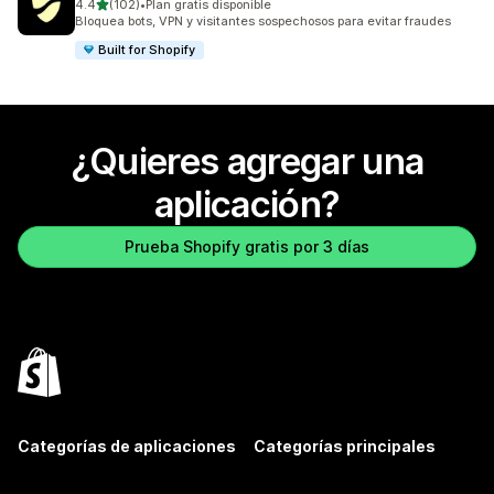
de 5 estrellas
4.4
(102)
•
Plan gratis disponible
102 reseñas en total
Bloquea bots, VPN y visitantes sospechosos para evitar fraudes
Built for Shopify
¿Quieres agregar una
aplicación?
Prueba Shopify gratis por 3 días
Categorías de aplicaciones
Categorías principales