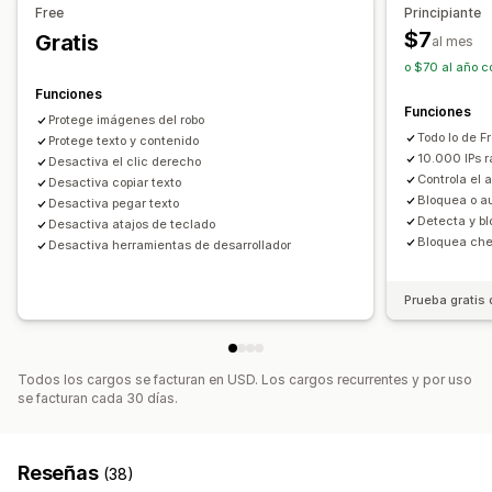
Imprimir pantalla
Clic derecho
Descargar imagen
Free
Principiante
Guardar imagen
Arrastrar y soltar
Inspeccionar elemento
$7
Gratis
al mes
Raspado web
Herramientas para desarrolladores
o $70 al año c
Accesos directos del teclado
Acceso por región
Funciones
Funciones
Acceso IP
Mensaje de derechos de autor
Protege imágenes del robo
Todo lo de F
Protege texto y contenido
10.000 IPs 
Desactiva el clic derecho
Controla el
Desactiva copiar texto
Bloquea o au
Desactiva pegar texto
Detecta y bl
Desactiva atajos de teclado
Bloquea chec
Desactiva herramientas de desarrollador
Prueba gratis 
Todos los cargos se facturan en USD. Los cargos recurrentes y por uso
se facturan cada 30 días.
Reseñas
(38)