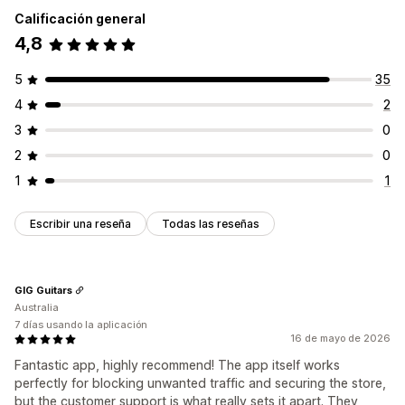
Calificación general
4,8
5
35
4
2
3
0
2
0
1
1
Escribir una reseña
Todas las reseñas
GIG Guitars
Australia
7 días usando la aplicación
16 de mayo de 2026
Fantastic app, highly recommend! The app itself works
perfectly for blocking unwanted traffic and securing the store,
but the customer support is what really sets it apart. They