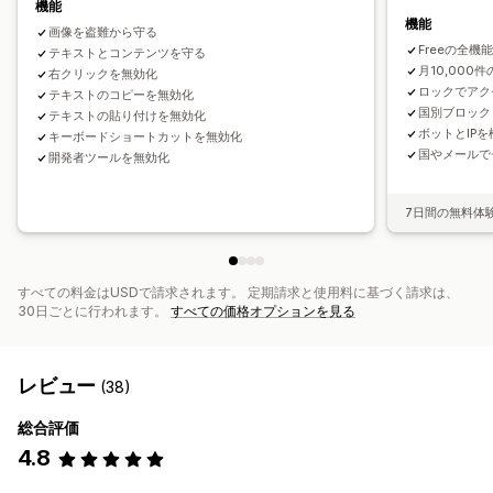
IPアクセス
著作権メッセージ
機能
機能
画像を盗難から守る
Freeの全機能
テキストとコンテンツを守る
月10,000件
右クリックを無効化
ロックでアク
テキストのコピーを無効化
国別ブロック
テキストの貼り付けを無効化
ボットとIP
キーボードショートカットを無効化
国やメールで
開発者ツールを無効化
7日間の無料体
すべての料金はUSDで請求されます。 定期請求と使用料に基づく請求は、
30日ごとに行われます。
すべての価格オプションを見る
レビュー
(38)
総合評価
4.8