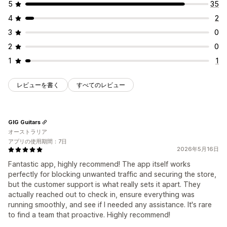
5
35
4
2
3
0
2
0
1
1
レビューを書く
すべてのレビュー
GIG Guitars
オーストラリア
アプリの使用期間：7日
2026年5月16日
Fantastic app, highly recommend! The app itself works
perfectly for blocking unwanted traffic and securing the store,
but the customer support is what really sets it apart. They
actually reached out to check in, ensure everything was
running smoothly, and see if I needed any assistance. It's rare
to find a team that proactive. Highly recommend!