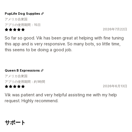
PupLife Dog Supplies
アメリカ合衆国
アプリの使用期間：15日
2026年7月22日
So far so good. Vik has been great at helping with fine tuning
this app and is very responsive. So many bots, so little time,
this seems to be doing a good job.
Queen B Expressions
アメリカ合衆国
アプリの使用期間：約1時間
2026年6月13日
Vik was patient and very helpful assisting me with my help
request. Highly recommend.
サポート