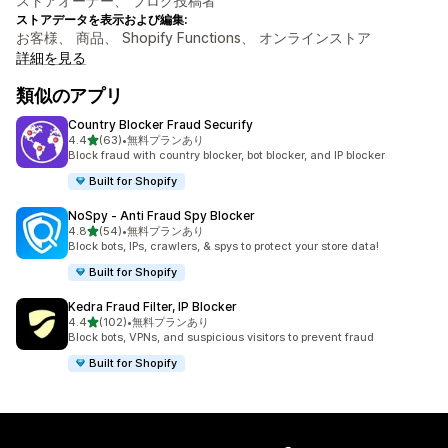
ストアオーナー、 ブログ投稿者
ストアデータを表示および編集:
お客様、 商品、 Shopify Functions、 オンラインストア
詳細を見る
類似のアプリ
Country Blocker Fraud Securify
5つ星中
4.4
(63)
•
無料プランあり
合計レビュー数：63件
Block fraud with country blocker, bot blocker, and IP blocker
Built for Shopify
NoSpy ‑ Anti Fraud Spy Blocker
5つ星中
4.8
(54)
•
無料プランあり
合計レビュー数：54件
Block bots, IPs, crawlers, & spys to protect your store data!
Built for Shopify
Kedra Fraud Filter, IP Blocker
5つ星中
4.4
(102)
•
無料プランあり
合計レビュー数：102件
Block bots, VPNs, and suspicious visitors to prevent fraud
Built for Shopify