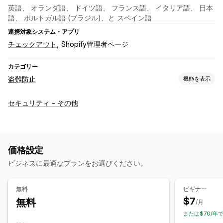
英語、 オランダ語、 ドイツ語、 フランス語、 イタリア語、 日本
語、 ポルトガル語 (ブラジル)、と スペイン語
連携対象システム・アプリ
チェックアウト
Shopify管理者ページ
カテゴリー
盗難防止
機能を表示
保護されたアセット
セキュリティ - その他
商品説明
ブログコンテンツ
画像
テキスト
デジタルアセット
ストアデータ
SEOコンテンツ
顧客データ
ウェブサイトのコード
価格設定
ブロックされたアクション
ビジネスに最適なプランをお選びください。
コピー&ペースト
テキスト選択
画面キャプチャ
画面印刷
右クリック
画像のダウンロード
画像の保存
無料
ビギナー
ドラッグ&ドロップ
要素の検査
ウェブスクレイピング
$7
無料
/月
開発者向けツール
キーボードショートカット
地域アクセス
または$70/年で