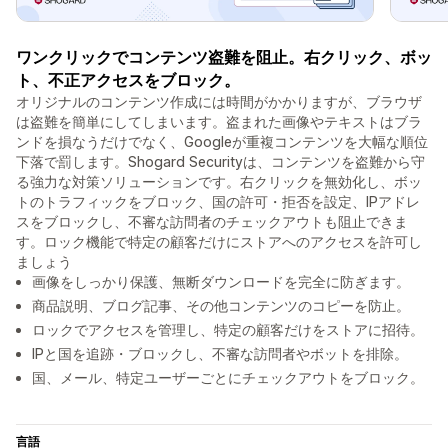
ワンクリックでコンテンツ盗難を阻止。右クリック、ボッ
ト、不正アクセスをブロック。
オリジナルのコンテンツ作成には時間がかかりますが、ブラウザ
は盗難を簡単にしてしまいます。盗まれた画像やテキストはブラ
ンドを損なうだけでなく、Googleが重複コンテンツを大幅な順位
下落で罰します。Shogard Securityは、コンテンツを盗難から守
る強力な対策ソリューションです。右クリックを無効化し、ボッ
トのトラフィックをブロック、国の許可・拒否を設定、IPアドレ
スをブロックし、不審な訪問者のチェックアウトも阻止できま
す。ロック機能で特定の顧客だけにストアへのアクセスを許可し
ましょう
画像をしっかり保護、無断ダウンロードを完全に防ぎます。
商品説明、ブログ記事、その他コンテンツのコピーを防止。
ロックでアクセスを管理し、特定の顧客だけをストアに招待。
IPと国を追跡・ブロックし、不審な訪問者やボットを排除。
国、メール、特定ユーザーごとにチェックアウトをブロック。
言語