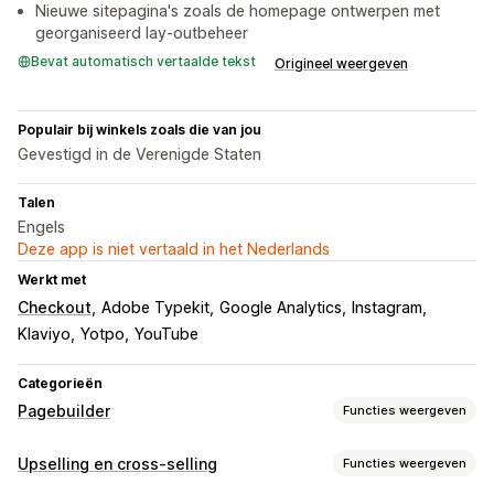
Nieuwe sitepagina's zoals de homepage ontwerpen met
georganiseerd lay-outbeheer
Bevat automatisch vertaalde tekst
Origineel weergeven
Populair bij winkels zoals die van jou
Gevestigd in de Verenigde Staten
Talen
Engels
Deze app is niet vertaald in het Nederlands
Werkt met
Checkout
Adobe Typekit
Google Analytics
Instagram
Klaviyo
Yotpo
YouTube
Categorieën
Pagebuilder
Functies weergeven
Soorten pagina's
Upselling en cross-selling
Functies weergeven
Landingspagina's
Homepages
Productpagina's