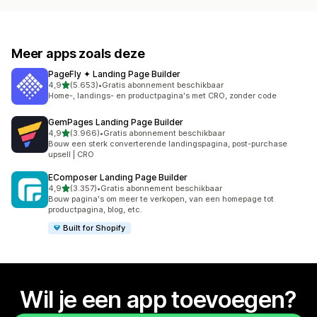
Meer apps zoals deze
PageFly ✦ Landing Page Builder
van 5 sterren
4,9
(5.653)
•
Gratis abonnement beschikbaar
5653 recensies in totaal
Home-, landings- en productpagina's met CRO, zonder code
GemPages Landing Page Builder
van 5 sterren
4,9
(3.966)
•
Gratis abonnement beschikbaar
3966 recensies in totaal
Bouw een sterk converterende landingspagina, post-purchase
upsell | CRO
EComposer Landing Page Builder
van 5 sterren
4,9
(3.357)
•
Gratis abonnement beschikbaar
3357 recensies in totaal
Bouw pagina's om meer te verkopen, van een homepage tot
productpagina, blog, etc.
Built for Shopify
Wil je een app toevoegen?