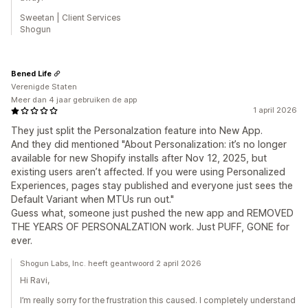
Sweetan | Client Services
Shogun
Bened Life
Verenigde Staten
Meer dan 4 jaar gebruiken de app
1 april 2026
They just split the Personalzation feature into New App.
And they did mentioned "About Personalization: it’s no longer
available for new Shopify installs after Nov 12, 2025, but
existing users aren’t affected. If you were using Personalized
Experiences, pages stay published and everyone just sees the
Default Variant when MTUs run out."
Guess what, someone just pushed the new app and REMOVED
THE YEARS OF PERSONALZATION work. Just PUFF, GONE for
ever.
Shogun Labs, Inc. heeft geantwoord 2 april 2026
Hi Ravi,
I’m really sorry for the frustration this caused. I completely understand