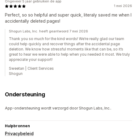
Ongeveer 5 jaar gebruiken de app
1 mei 2026
Perfect, so so helpful and super quick, literaly saved me when I
accidentally deleted pages!
Shogun Labs, Inc. heeft geantwoord 7 mei 2026
Thank you so much for the kind words! We’re really glad our team
could help quickly and recover things after the accidental page
deletion. We know how stressful moments like that can be, so it’s
great to hear we were able to help when you needed it most. We truly
appreciate your support!
Sweetan | Client Services
Shogun
Ondersteuning
App-ondersteuning wordt verzorgd door Shogun Labs, Inc..
Hulpbronnen
Privacybeleid