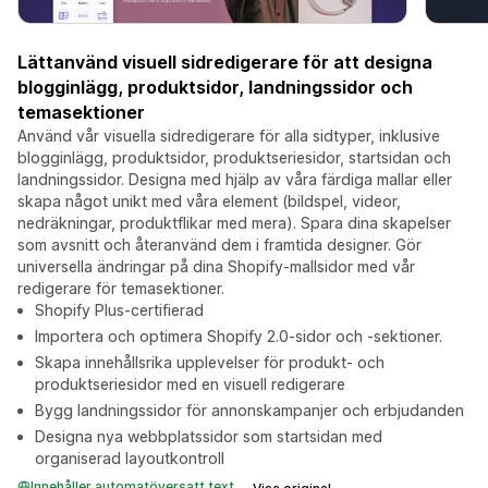
Lättanvänd visuell sidredigerare för att designa
blogginlägg, produktsidor, landningssidor och
temasektioner
Använd vår visuella sidredigerare för alla sidtyper, inklusive
blogginlägg, produktsidor, produktseriesidor, startsidan och
landningssidor. Designa med hjälp av våra färdiga mallar eller
skapa något unikt med våra element (bildspel, videor,
nedräkningar, produktflikar med mera). Spara dina skapelser
som avsnitt och återanvänd dem i framtida designer. Gör
universella ändringar på dina Shopify-mallsidor med vår
redigerare för temasektioner.
Shopify Plus-certifierad
Importera och optimera Shopify 2.0-sidor och -sektioner.
Skapa innehållsrika upplevelser för produkt- och
produktseriesidor med en visuell redigerare
Bygg landningssidor för annonskampanjer och erbjudanden
Designa nya webbplatssidor som startsidan med
organiserad layoutkontroll
Innehåller automatöversatt text