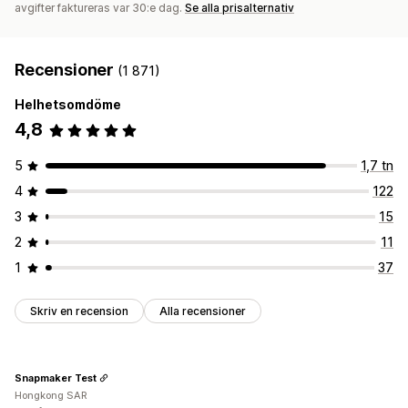
avgifter faktureras var 30:e dag.
Se alla prisalternativ
Recensioner
(1 871)
Helhetsomdöme
4,8
5
1,7 tn
4
122
3
15
2
11
1
37
Skriv en recension
Alla recensioner
Snapmaker Test
Hongkong SAR