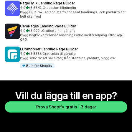
PageFly ✦ Landing Page Builder
av 5 stjärnor
4,9
(5 654)
•
Gratisplan tillgänglig
5654 recensioner totalt
Bygg CRO-fokuserade startsidor samt landnings- och produktsidor
helt utan kod
GemPages Landing Page Builder
av 5 stjärnor
4,9
(3 972)
•
Gratisplan tillgänglig
3972 recensioner totalt
Bygg högkonverterande landningssidor, merförsäljning efter köp |
CRO
EComposer Landing Page Builder
av 5 stjärnor
4,9
(3 358)
•
Gratisplan tillgänglig
3358 recensioner totalt
Bygg sidor för att sälja mer, från startsida, produkt, blogg osv.
Built for Shopify
Vill du lägga till en app?
Prova Shopify gratis i 3 dagar