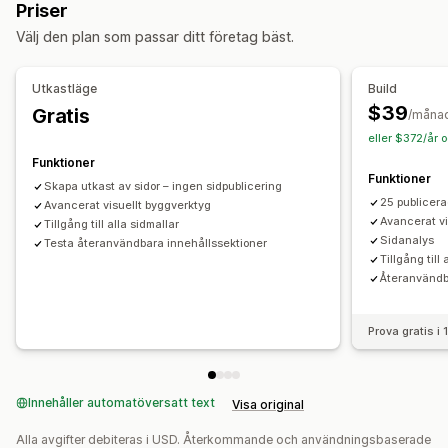
Priser
Flera valutor
Sidor med 404-fel
Pressidor
Välj den plan som passar ditt företag bäst.
Sidor med juridisk information
Erbjudanden och rekommendationer
En sida med alla recensioner
Temaavsnitt
Fri frakt
Produktrekommendationer
Utkastläge
Build
Anpassade sidor
Sådant som ofta köps tillsammans
$39
Gratis
/måna
Sidhantering
eller $372/år 
Analysverktyg
Redigeringsverktyg
Element
Mallar
Import och export
Funktioner
A/B-testning
Klickfrekvenser
Konverteringsgrad
Funktioner
Utkast till sidor
Sidversioner
Massredigering
Skapa utkast av sidor – ingen sidpublicering
Rekommendation om prestanda
Förslag för optimisering
25 publicera
Avancerat visuellt byggverktyg
Masspublicering
Synkning av innehåll
Globala avsnitt
Avancerat vi
Tillgång till alla sidmallar
Globala stilar
Anpassade typsnitt
Anpassad kod
Sidanalys
Testa återanvändbara innehållssektioner
Tillgång till 
Fragment
Lokalisering
AI-generering
SEO
Återanvändb
Mobilanpassning
Lazy loading (laddas vid behov)
Insikter och tips
Analysverktyg
A/B-testning
Prova gratis i
Målinriktning
Aktivitetsloggar
Användarbehörigheter
Innehåller automatöversatt text
Visa original
Alla avgifter debiteras i USD. Återkommande och användningsbaserade