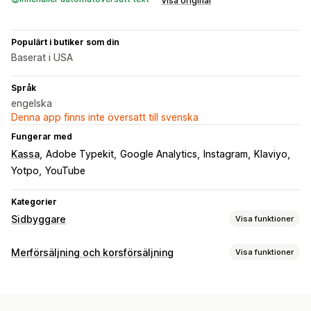
Visa original
Populärt i butiker som din
Baserat i USA
Språk
engelska
Denna app finns inte översatt till svenska
Fungerar med
Kassa
Adobe Typekit
Google Analytics
Instagram
Klaviyo
Yotpo
YouTube
Kategorier
Sidbyggare
Visa funktioner
Sidtyper
Merförsäljning och korsförsäljning
Visa funktioner
Landningssidor
Startsidor
Produktsidor
Produktserier
Anpassning
Kommer snart-sidor
Bloggar
Vanliga frågor (FAQ)
Anpassad CSS
Anpassad HTML
Dra och släpp-redigerare
Kontaktsidor
Om oss-sidor
Snabbvisning
Formulär