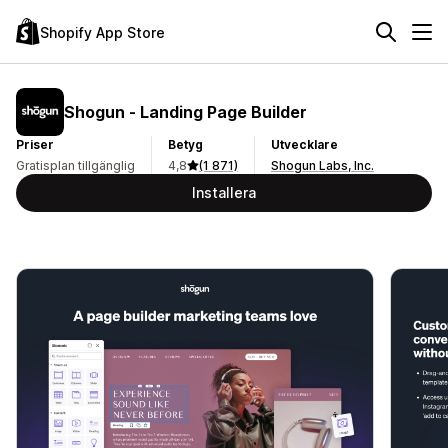
Shopify App Store
Shogun ‑ Landing Page Builder
Priser
Betyg
Utvecklare
Gratisplan tillgänglig
4,8
(1 871)
Shogun Labs, Inc.
Installera