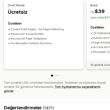
Ücretsiz kargo
Ürün önerileri
Sayfaları yönetme
Draft Mode
Build
Genellikle birlikte satın alınan ürünler
Düzenleyici aracı
Öğeler
Şablonlar
İçe ve dışa aktarma
$39
Ücretsiz
/ay
Taslak sayfalar
Sayfa versiyonları
Toplu düzenleme
veya yılda $37
Analizler
Toplu yayıncılık
İçerik senkronizasyonu
Genel bölümler
Özellikler
A/B testi
Tıklama oranı
Dönüşüm oranları
Özellikler
Genel stiller
Özel yazı tipleri
Özel kod
Kod parçacıkları
Create Draft Pages - No Page Publishing
Öneri performansı
Optimizasyon önerileri
25 Publishe
Advanced Visual Builder
Yerelleştirme
Yapay zeka üretimi
SEO
Mobil duyarlı
Advanced Vi
Access All Page Templates
Tembel yükleme
Bilgiler ve ipuçları
Analizler
A/B testi
Page Analyt
Try Reusable Content Sections
Access All 
Hedefleme
Etkinlik günlükleri
Kullanıcı izinleri
Reusable Co
10 günlük ücr
Tüm ücretler USD cinsinden faturalandırılır. Yinelenen ve kullanıma dayalı
ücretler 30 günde bir faturalandırılır.
Tüm fiyatlandırma seçeneklerini
göster
Değerlendirmeler
(1.871)