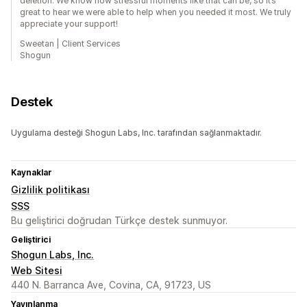
deletion. We know how stressful moments like that can be, so it’s
great to hear we were able to help when you needed it most. We truly
appreciate your support!
Sweetan | Client Services
Shogun
Destek
Uygulama desteği Shogun Labs, Inc. tarafından sağlanmaktadır.
Kaynaklar
Gizlilik politikası
SSS
Bu geliştirici doğrudan Türkçe destek sunmuyor.
Geliştirici
Shogun Labs, Inc.
Web Sitesi
440 N. Barranca Ave, Covina, CA, 91723, US
Yayınlanma