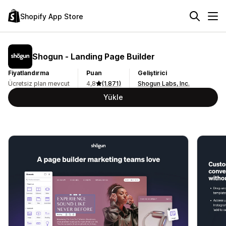
Shopify App Store
Shogun ‑ Landing Page Builder
Fiyatlandırma
Puan
Geliştirici
Ücretsiz plan mevcut
4,8
(1.871)
Shogun Labs, Inc.
Yükle