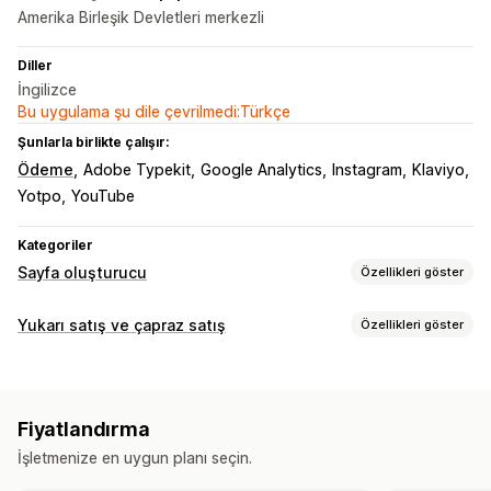
Amerika Birleşik Devletleri merkezli
Diller
İngilizce
Bu uygulama şu dile çevrilmedi:Türkçe
Şunlarla birlikte çalışır:
Ödeme
Adobe Typekit
Google Analytics
Instagram
Klaviyo
Yotpo
YouTube
Kategoriler
Sayfa oluşturucu
Özellikleri göster
Sayfa türleri
Yukarı satış ve çapraz satış
Özellikleri göster
Açılış sayfaları
Ana sayfalar
Ürün sayfaları
Koleksiyonlar
Özelleştirme
Çok yakında sayfaları
Bloglar
SSS
İletişim sayfaları
Özel CSS
Özel HTML
Sürükle ve bırak düzenleyicisi
Hakkımızda sayfaları
Hızlı bakış
Formlar
404 sayfaları
Fiyatlandırma
Çoklu para birimi
Basın sayfaları
Yasal uyarı sayfaları
İşletmenize en uygun planı seçin.
Değerlendirmeler sayfası
Tema bölümleri
Özel sayfalar
Teklifler ve öneriler