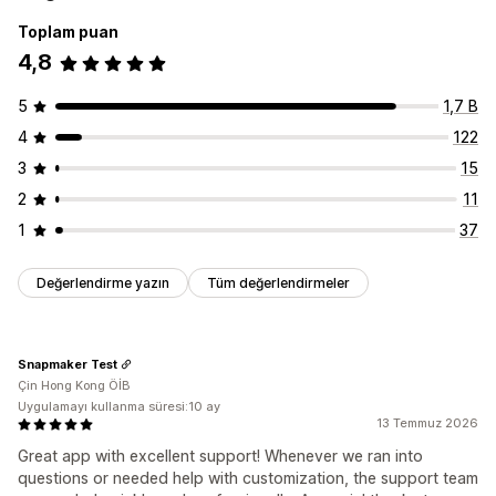
Toplam puan
4,8
5
1,7 B
4
122
3
15
2
11
1
37
Değerlendirme yazın
Tüm değerlendirmeler
Snapmaker Test
Çin Hong Kong ÖİB
Uygulamayı kullanma süresi:10 ay
13 Temmuz 2026
Great app with excellent support! Whenever we ran into
questions or needed help with customization, the support team