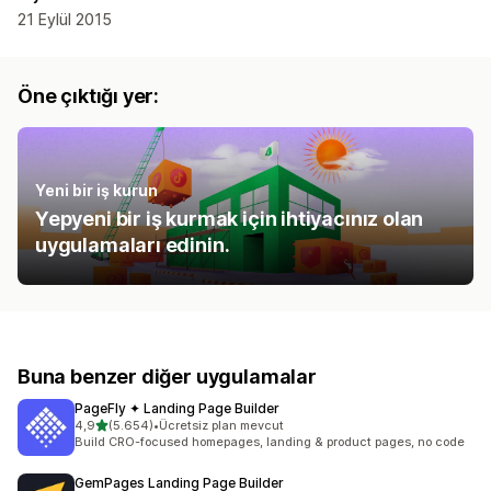
21 Eylül 2015
Öne çıktığı yer:
Yeni bir iş kurun
Yepyeni bir iş kurmak için ihtiyacınız olan
uygulamaları edinin.
Buna benzer diğer uygulamalar
PageFly ✦ Landing Page Builder
5 yıldız üzerinden
4,9
(5.654)
•
Ücretsiz plan mevcut
toplam 5654 değerlendirme
Build CRO-focused homepages, landing & product pages, no code
GemPages Landing Page Builder