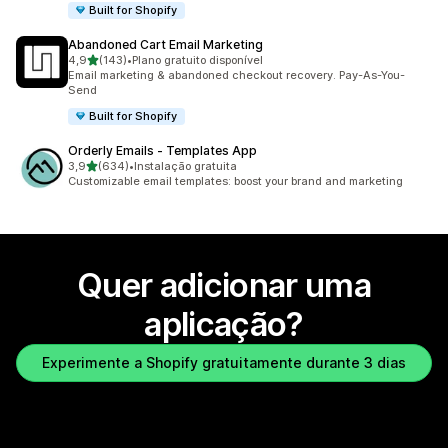
Built for Shopify
Abandoned Cart Email Marketing
de 5 estrelas
4,9
(143)
•
Plano gratuito disponível
143 total de avaliações
Email marketing & abandoned checkout recovery. Pay-As-You-
Send
Built for Shopify
Orderly Emails ‑ Templates App
de 5 estrelas
3,9
(634)
•
Instalação gratuita
634 total de avaliações
Customizable email templates: boost your brand and marketing
Quer adicionar uma
aplicação?
Experimente a Shopify gratuitamente durante 3 dias