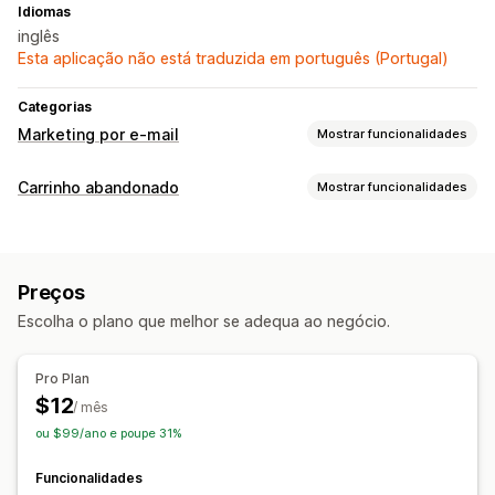
Idiomas
inglês
Esta aplicação não está traduzida em português (Portugal)
Categorias
Marketing por e-mail
Mostrar funcionalidades
Tipos de campanhas
Carrinho abandonado
Mostrar funcionalidades
Campanhas por e-mail
Descontos
Promoções
Recuperação de carrinho
E-mails de venda superior
E-mails de venda cruzada
Lembretes por e-mail
Campanhas personalizadas
E-mails de carrinho
E-mails de finalização da compra
Preços
Ofertas de desconto
Carrinho abandonado
Abandono de navegação
Escolha o plano que melhor se adequa ao negócio.
E-mails de boas-vindas
E-mails de seguimento
Opções de apresentação
E-mails de redução de preço
Modelos
Pro Plan
E-mails de reposição em stock
E-mail de recuperação
$12
/ mês
Recomendações de produtos
Campanhas gota a gota
ou $99/ano e poupe 31%
Campanhas personalizadas
Funcionalidades