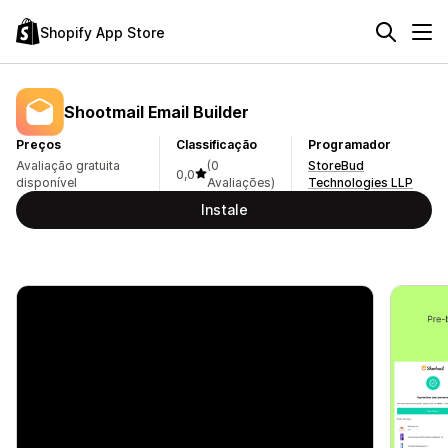
Shopify App Store
Shootmail Email Builder
Preços
Classificação
Programador
Avaliação gratuita
(0
StoreBud
0,0
disponível
Avaliações)
Technologies LLP
Instale