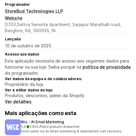
Programador
StoreBud Technologies LLP
Website
D703,Sattva Senorita Apartment, Sarjapur Marathalli road,
Banglore, KA, 560035, IN
Lançada
10 de outubro de 2025
Acesso aos dados
Esta aplicação necessita de acesso aos seguintes dados para
funcionar na sua loja. Saiba porquê na
política de privacidade
do programador.
Ver dados da equipa e de colaboradores:
Proprietário da loja
Ver e editar dados da loja:
Produtos, descontos, admin da Shopify
Ver detalhes
Mais aplicações como esta
Wiz ‑ AI Email Marketing
de 5 estrelas
5,0
(192)
•
Plano gratuito disponível
192 total de avaliações
Drive sales via AI email marketing & abandoned cart recovery