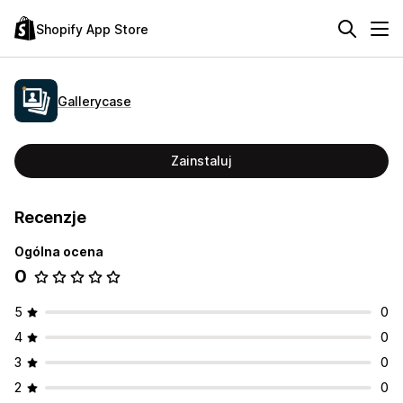
Shopify App Store
Gallerycase
Zainstaluj
Recenzje
Ogólna ocena
0
5
0
4
0
3
0
2
0