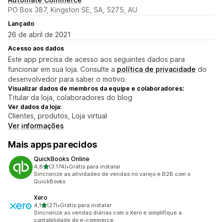
PO Box 387, Kingston SE, SA, 5275, AU
Lançado
26 de abril de 2021
Acesso aos dados
Este app precisa de acesso aos seguintes dados para
funcionar em sua loja. Consulte a
política de privacidade
do
desenvolvedor para saber o motivo.
Visualizar dados de membros da equipe e colaboradores:
Titular da loja, colaboradores do blog
Ver dados da loja:
Clientes, produtos, Loja virtual
Ver informações
Mais apps parecidos
QuickBooks Online
de 5 estrelas
4,8
(3.174)
•
Grátis para instalar
3174 avaliações ao todo
Sincronize as atividades de vendas no varejo e B2B com o
QuickBooks
Xero
de 5 estrelas
4,1
(27)
•
Grátis para instalar
27 avaliações ao todo
Sincronize as vendas diárias com o Xero e simplifique a
contabilidade do e-commerce.