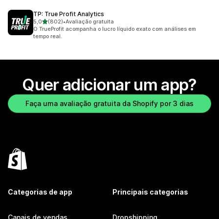
TP: True Profit Analytics
de 5 estrelas
5,0
(802)
•
Avaliação gratuita
802 avaliações ao todo
O TrueProfit acompanha o lucro líquido exato com análises em
tempo real.
Quer adicionar um app?
Faça uma avaliação gratuita da Shopify por 3 dias
Categorias de app
Principais categorias
Canais de vendas
Dropshipping