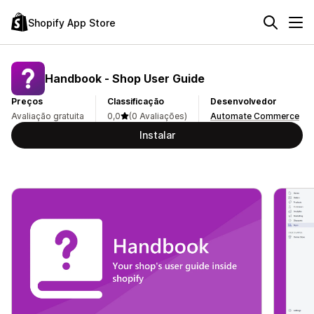
Shopify App Store
Handbook ‑ Shop User Guide
Preços
Classificação
Desenvolvedor
Avaliação gratuita
0,0
(0 Avaliações)
Automate Commerce
Instalar