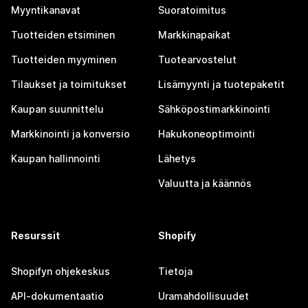
Myyntikanavat
Suoratoimitus
Tuotteiden etsiminen
Markkinapaikat
Tuotteiden myyminen
Tuotearvostelut
Tilaukset ja toimitukset
Lisämyynti ja tuotepaketit
Kaupan suunnittelu
Sähköpostimarkkinointi
Markkinointi ja konversio
Hakukoneoptimointi
Kaupan hallinnointi
Lähetys
Valuutta ja käännös
Resurssit
Shopify
Shopifyn ohjekeskus
Tietoja
API-dokumentaatio
Uramahdollisuudet