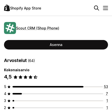
Shopify App Store
Scout CRM (Shop Phone)
Asenna
Arvostelut
(64)
Kokonaisarvio
4,5
5
53
4
7
3
1
2
1