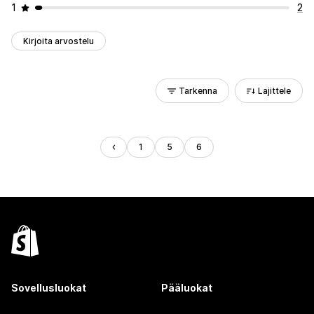
1
2
Kirjoita arvostelu
Tarkenna
Lajittele
1
5
6
Sovellusluokat
Pääluokat