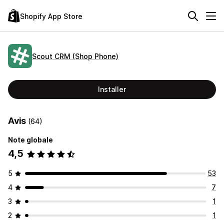
Shopify App Store
Scout CRM (Shop Phone)
Installer
Avis
(64)
Note globale
4,5
5
53
4
7
3
1
2
1