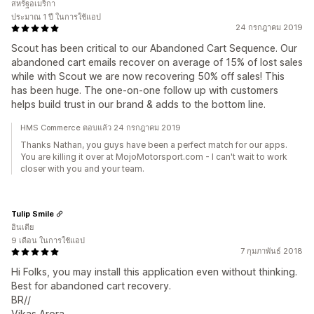
สหรัฐอเมริกา
ประมาณ 1 ปี ในการใช้แอป
24 กรกฎาคม 2019
Scout has been critical to our Abandoned Cart Sequence. Our
abandoned cart emails recover on average of 15% of lost sales
while with Scout we are now recovering 50% off sales! This
has been huge. The one-on-one follow up with customers
helps build trust in our brand & adds to the bottom line.
HMS Commerce ตอบแล้ว 24 กรกฎาคม 2019
Thanks Nathan, you guys have been a perfect match for our apps.
You are killing it over at MojoMotorsport.com - I can't wait to work
closer with you and your team.
Tulip Smile
อินเดีย
9 เดือน ในการใช้แอป
7 กุมภาพันธ์ 2018
Hi Folks, you may install this application even without thinking.
Best for abandoned cart recovery.
BR//
Vikas Arora