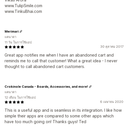
www.TulipSmile.com
www.TinkuBhai.com
Merimari
แคนาดา
11 วัน ในการใช้แอป
30 ตุลาคม 2017
Great app notifies me when I have an abandoned cart and
reminds me to call that customer! What a great idea - I never
thought to call abandoned cart customers.
Crokinole Canada - Boards, Accessories, and more!
แคนาดา
12 เดือน ในการใช้แอป
6 เมษายน 2020
This is a useful app and is seamless in its integration. I like how
simple their apps are compared to some other apps which
have too much going on! Thanks guys! Ted