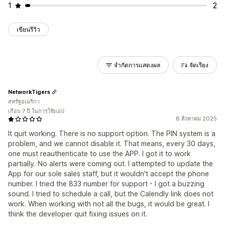
1
2
เขียนรีวิว
จำกัดการแสดงผล
จัดเรียง
NetworkTigers
สหรัฐอเมริกา
เกือบ 7 ปี ในการใช้แอป
8 สิงหาคม 2025
It quit working. There is no support option. The PIN system is a
problem, and we cannot disable it. That means, every 30 days,
one must reauthenticate to use the APP. I got it to work
partially. No alerts were coming out. I attempted to update the
App for our sole sales staff, but it wouldn't accept the phone
number. I tried the 833 number for support - I got a buzzing
sound. I tried to schedule a call, but the Calendly link does not
work. When working with not all the bugs, it would be great. I
think the developer quit fixing issues on it.