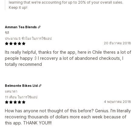
learning that we're accounting for up to 20% of your overall sales.
Keep it up!
Amman Tea Blends
ชิลี
ประมาณ 5 ชั่วโมง ในการใช้แอป
20 ธันวาคม 2018
Its really helpful, thanks for the app, here in Chile theres a lot of
people happy :) I recovery a lot of abandoned checkouts, I
totally recommend
Belmonte Bikes Ltd
แคนาดา
11 เดือน ในการใช้แอป
4 พฤษภาคม 2018
How has anyone not thought of this before? Genius. I'm literally
recovering thousands of dollars more each week because of
this app. THANK YOU!!!!