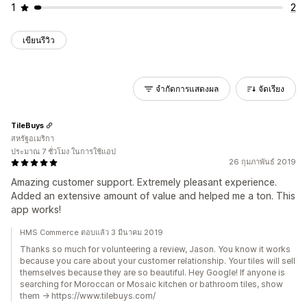
1
2
เขียนรีวิว
จำกัดการแสดงผล
จัดเรียง
TileBuys
สหรัฐอเมริกา
ประมาณ 7 ชั่วโมง ในการใช้แอป
26 กุมภาพันธ์ 2019
Amazing customer support. Extremely pleasant experience.
Added an extensive amount of value and helped me a ton. This
app works!
HMS Commerce ตอบแล้ว 3 มีนาคม 2019
Thanks so much for volunteering a review, Jason. You know it works
because you care about your customer relationship. Your tiles will sell
themselves because they are so beautiful. Hey Google! If anyone is
searching for Moroccan or Mosaic kitchen or bathroom tiles, show
them -> https://www.tilebuys.com/