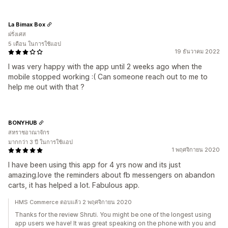
La Bimax Box
ฝรั่งเศส
5 เดือน ในการใช้แอป
19 ธันวาคม 2022
I was very happy with the app until 2 weeks ago when the
mobile stopped working :( Can someone reach out to me to
help me out with that ?
BONYHUB
สหราชอาณาจักร
มากกว่า 3 ปี ในการใช้แอป
1 พฤศจิกายน 2020
I have been using this app for 4 yrs now and its just
amazing.love the reminders about fb messengers on abandon
carts, it has helped a lot. Fabulous app.
HMS Commerce ตอบแล้ว 2 พฤศจิกายน 2020
Thanks for the review Shruti. You might be one of the longest using
app users we have! It was great speaking on the phone with you and