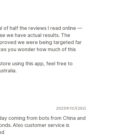
l of half the reviews I read online —
use we have actual results. The
e proved we were being targeted far
akes you wonder how much of this
tore using this app, feel free to
stralia.
2025年10月29日
 day coming from bots from China and
onds. Also customer service is
nd