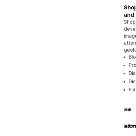
Shop
and 
Shop 
devel
image
attem
geolo
Blo
Pro
Dis
Dis
Enh
言語
連携対