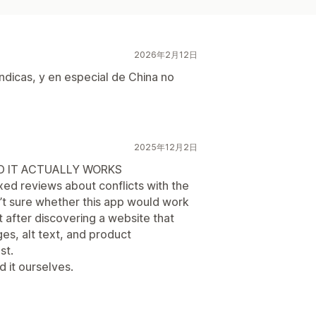
2026年2月12日
ndicas, y en especial de China no
2025年12月2日
ND IT ACTUALLY WORKS
xed reviews about conflicts with the
t sure whether this app would work
t after discovering a website that
ges, alt text, and product
st.
 it ourselves.