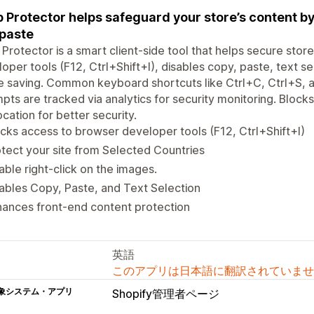
 Protector helps safeguard your store’s content by
paste
Protector is a smart client-side tool that helps secure store
oper tools (F12, Ctrl+Shift+I), disables copy, paste, text s
 saving. Common keyboard shortcuts like Ctrl+C, Ctrl+S, an
pts are tracked via analytics for security monitoring. Blocks 
cation for better security.
cks access to browser developer tools (F12, Ctrl+Shift+I)
tect your site from Selected Countries
able right-click on the images.
ables Copy, Paste, and Text Selection
ances front-end content protection
英語
このアプリは日本語に翻訳されていませ
象システム・アプリ
Shopify管理者ページ