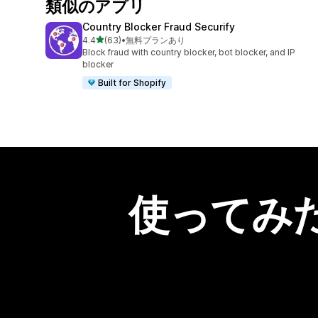
類似のアプリ
Country Blocker Fraud Securify
5つ星中
4.4
(63)
•
無料プランあり
合計レビュー数：63件
Block fraud with country blocker, bot blocker, and IP
blocker
Built for Shopify
使ってみ