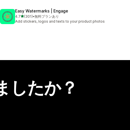
Easy Watermarks | Engage
5つ星中
4.7
(301)
•
無料プランあり
合計レビュー数：301件
Add stickers, logos and texts to your product photos
ましたか？