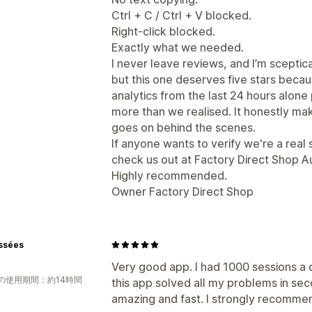
Ctrl + C / Ctrl + V blocked.
Right-click blocked.
Exactly what we needed.
I never leave reviews, and I’m sceptica
but this one deserves five stars beca
analytics from the last 24 hours alon
more than we realised. It honestly m
goes on behind the scenes.
If anyone wants to verify we're a real s
check us out at Factory Direct Shop Au
Highly recommended.
Owner Factory Direct Shop
issées
Very good app. I had 1000 sessions a
の使用期間：約14時間
this app solved all my problems in sec
amazing and fast. I strongly recomme