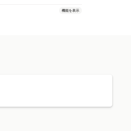
機能を表示
アデータ
ベストセラー
ック
画像のダウンロード
画像の保存
向けツール