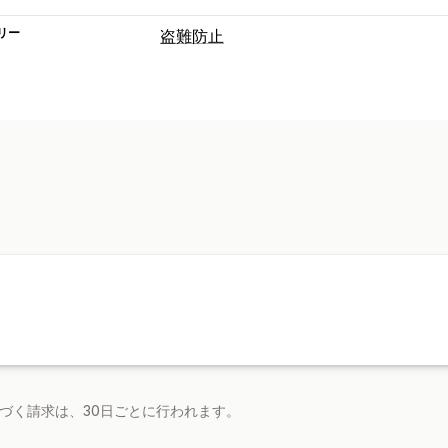
リー
盗難防止
保護されたアセット
ブログコンテンツ
画像
テキスト
スト
ウェブサイトのコード
ブロックされたアクション
コピー&ペースト
テキスト選択
右クリ
ドラッグ&ドロップ
要素の検査
開発者
キーボードショートカット
基づく請求は、30日ごとに行われます。