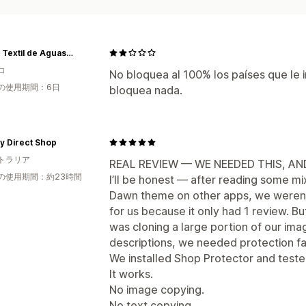
Grupo Textil de Aguascalientes
コ
No bloquea al 100% los países que le i
の使用期間：6日
bloquea nada.
y Direct Shop
トラリア
REAL REVIEW — WE NEEDED THIS, A
の使用期間：約23時間
I’ll be honest — after reading some mi
Dawn theme on other apps, we weren’
for us because it only had 1 review. Bu
was cloning a large portion of our ima
descriptions, we needed protection fa
We installed Shop Protector and tested
It works.
No image copying.
No text copying.