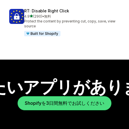
RT: Disable Right Click
5つ星中
4.9
(290)
•
無料
合計レビュー数：290件
Protect the content by preventing cut, copy, save, view
source
Built for Shopify
たいアプリがあり
Shopifyを3日間無料でお試しください