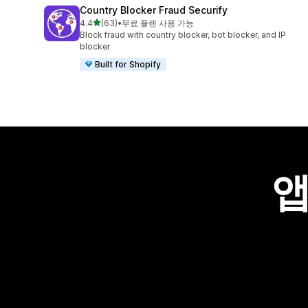
Country Blocker Fraud Securify
별 5개 중
4.4
(63)
•
무료 플랜 사용 가능
총 리뷰 63개
Block fraud with country blocker, bot blocker, and IP
blocker
Built for Shopify
앱