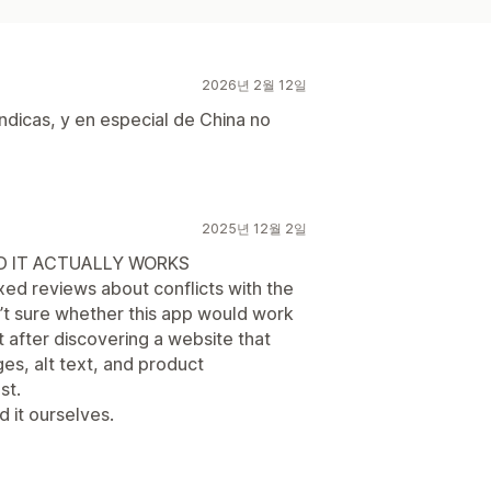
2026년 2월 12일
ndicas, y en especial de China no
2025년 12월 2일
ND IT ACTUALLY WORKS
xed reviews about conflicts with the
t sure whether this app would work
t after discovering a website that
ges, alt text, and product
st.
 it ourselves.