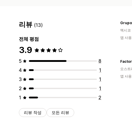
리뷰
(13)
멕시코
앱 사용
전체 평점
3.9
5
8
Factor
오스트
4
1
앱 사용
3
1
2
1
1
2
리뷰 작성
모든 리뷰