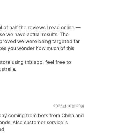
l of half the reviews I read online —
use we have actual results. The
e proved we were being targeted far
akes you wonder how much of this
tore using this app, feel free to
stralia.
2025년 10월 29일
 day coming from bots from China and
onds. Also customer service is
nd