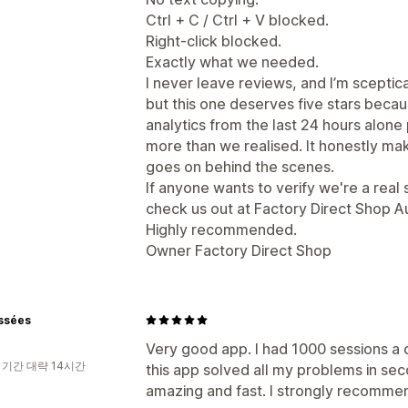
Ctrl + C / Ctrl + V blocked.
Right-click blocked.
Exactly what we needed.
I never leave reviews, and I’m sceptica
but this one deserves five stars beca
analytics from the last 24 hours alon
more than we realised. It honestly m
goes on behind the scenes.
If anyone wants to verify we're a real s
check us out at Factory Direct Shop Au
Highly recommended.
Owner Factory Direct Shop
issées
Very good app. I had 1000 sessions a
 기간 대략 14시간
this app solved all my problems in sec
amazing and fast. I strongly recomme