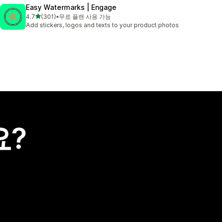
Easy Watermarks | Engage
별 5개 중
4.7
(301)
•
무료 플랜 사용 가능
총 리뷰 301개
Add stickers, logos and texts to your product photos
요?