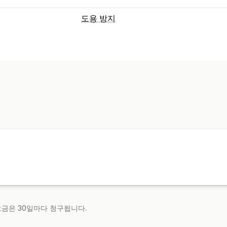
도용 방지
보호된 자산
블로그 콘텐츠
이미지
텍스트
스토어 
차단된 작업
복사 및 붙여넣기
텍스트 선택
오른쪽 
이미지 저장
끌어서 놓기
요소 검사
개
 요금은 30일마다 청구됩니다.