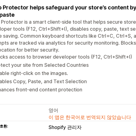
 Protector helps safeguard your store’s content by
paste
Protector is a smart client-side tool that helps secure store
oper tools (F12, Ctrl+Shift+I), disables copy, paste, text s
 saving. Common keyboard shortcuts like Ctrl+C, Ctrl+S, an
pts are tracked via analytics for security monitoring. Blocks 
cation for better security.
cks access to browser developer tools (F12, Ctrl+Shift+I)
tect your site from Selected Countries
able right-click on the images.
ables Copy, Paste, and Text Selection
ances front-end content protection
영어
이 앱은 한국어로 번역되지 않았습니다
호환:
Shopify 관리자