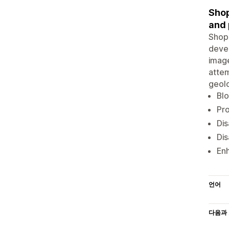
Shop
and 
Shop 
devel
image
attem
geolo
Blo
Pro
Dis
Dis
Enh
언어
다음과 