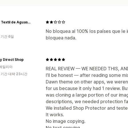
Grupo Textil de Aguascalientes
No bloquea al 100% los países que le i
 기간 6일
bloquea nada.
y Direct Shop
레일리아
REAL REVIEW — WE NEEDED THIS, A
 기간 대략 23시간
I’ll be honest — after reading some mi
Dawn theme on other apps, we weren’
for us because it only had 1 review. Bu
was cloning a large portion of our ima
descriptions, we needed protection fa
We installed Shop Protector and tested
It works.
No image copying.
No text copying.