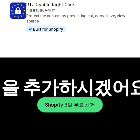
RT: Disable Right Click
별 5개 중
4.9
(290)
•
무료
총 리뷰 290개
Protect the content by preventing cut, copy, save, view
source
Built for Shopify
을 추가하시겠어
Shopify 3일 무료 체험