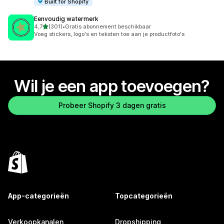
Built for Shopify
Eenvoudig watermerk
van 5 sterren
4,7
(301)
•
Gratis abonnement beschikbaar
301 recensies in totaal
Voeg stickers, logo's en teksten toe aan je productfoto's
Wil je een app toevoegen?
Probeer Shopify 3 dagen gratis
App-categorieën
Topcategorieën
Verkoopkanalen
Dropshipping