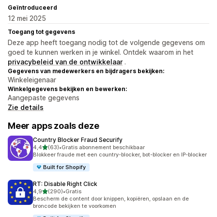
Geïntroduceerd
12 mei 2025
Toegang tot gegevens
Deze app heeft toegang nodig tot de volgende gegevens om
goed te kunnen werken in je winkel. Ontdek waarom in het
privacybeleid van de ontwikkelaar
.
Gegevens van medewerkers en bijdragers bekijken:
Winkeleigenaar
Winkelgegevens bekijken en bewerken:
Aangepaste gegevens
Zie details
Meer apps zoals deze
Country Blocker Fraud Securify
van 5 sterren
4,4
(63)
•
Gratis abonnement beschikbaar
63 recensies in totaal
Blokkeer fraude met een country-blocker, bot-blocker en IP-blocker
Built for Shopify
RT: Disable Right Click
van 5 sterren
4,9
(290)
•
Gratis
290 recensies in totaal
Bescherm de content door knippen, kopiëren, opslaan en de
broncode bekijken te voorkomen