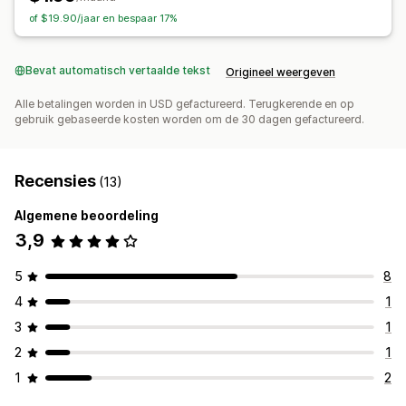
Slepen en neerzetten
Element inspecteren
of $19.90/jaar en bespaar 17%
Tools voor ontwikkelaars
Toetsenbordsneltoetsen
Bevat automatisch vertaalde tekst
Origineel weergeven
Alle betalingen worden in USD gefactureerd. Terugkerende en op
gebruik gebaseerde kosten worden om de 30 dagen gefactureerd.
Recensies
(13)
Algemene beoordeling
3,9
5
8
4
1
3
1
2
1
1
2