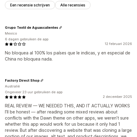
Een recensie schrijven
Alle recensies
Grupo Textil de Aguascalientes
Mexico
6 dagen gebruiken de app
12 februari 2026
No bloquea al 100% los países que le indicas, y en especial de
China no bloquea nada.
Factory Direct Shop
Australië
Ongeveer 23 uur gebruiken de app
2 december 2025
REAL REVIEW — WE NEEDED THIS, AND IT ACTUALLY WORKS
I’ll be honest — after reading some mixed reviews about
conflicts with the Dawn theme on other apps, we weren’t sure
whether this app would work for us because it only had 1
review. But after discovering a website that was cloning a large
portion of our images, alt text, and product descriptions, we