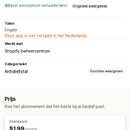
Bevat automatisch vertaalde tekst
Origineel weergeven
Talen
Engels
Deze app is niet vertaald in het Nederlands
Werkt met
Shopify-beheercentrum
Categorieën
Antidiefstal
Functies weergeven
Beschermde elementen
Blogcontent
Afbeeldingen
Tekst
Winkelgegevens
Prijs
Bestsellers
Websitecode
Kies het abonnement dat het beste bij je bedrijf past.
Geblokkeerde acties
Kopiëren en plakken
Tekstselectie
Rechtsklikken
Standaard
Afbeelding downloaden
Afbeelding opslaan
$1.99
/maand