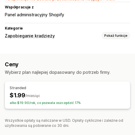
Współpracuje z
Panel administracyjny Shopify
Kategorie
Zapobieganie kradzieży
Pokaż funkcje
Zasoby chronione
Zawartość bloga
Obrazy
Tekst
Dane sklepu
Bestsellery
Ceny
Kod strony internetowej
Wybierz plan najlepiej dopasowany do potrzeb firmy.
Działania zablokowane
Kopiowanie i wklejanie
Zaznaczanie tekstu
Right-click
Stranded
Pobieranie obrazów
Zapisywanie obrazów
$1.99
/miesiąc
Przeciągnij i upuść
Inspekcja elementów
albo $19.90/rok, co pozwala oszczędzić 17%
Narzędzia dla programistów
Skróty klawiszowe
Wszystkie opłaty są naliczane w USD. Opłaty cykliczne i zależne od
użytkowania są pobierane co 30 dni.