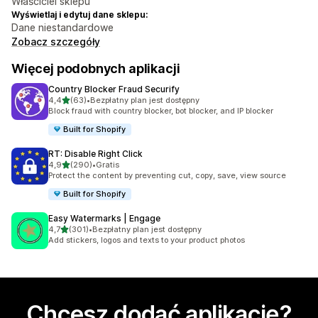
Właściciel sklepu
Wyświetlaj i edytuj dane sklepu:
Dane niestandardowe
Zobacz szczegóły
Więcej podobnych aplikacji
Country Blocker Fraud Securify
na 5 gwiazdek
4,4
(63)
•
Bezpłatny plan jest dostępny
Łączna liczba recenzji: 63
Block fraud with country blocker, bot blocker, and IP blocker
Built for Shopify
RT: Disable Right Click
na 5 gwiazdek
4,9
(290)
•
Gratis
Łączna liczba recenzji: 290
Protect the content by preventing cut, copy, save, view source
Built for Shopify
Easy Watermarks | Engage
na 5 gwiazdek
4,7
(301)
•
Bezpłatny plan jest dostępny
Łączna liczba recenzji: 301
Add stickers, logos and texts to your product photos
Chcesz dodać aplikację?