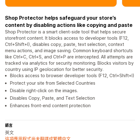
Shop Protector helps safeguard your store’s
content by disabling actions like copying and paste
Shop Protector is a smart client-side tool that helps secure
storefront content. It blocks access to developer tools (F12,
Ctrl+Shift+I), disables copy, paste, text selection, context
menu actions, and image saving. Common keyboard shortcuts
like Ctrl+C, Ctrl+S, and Ctrl+P are intercepted. All attempts are
tracked via analytics for security monitoring. Blocks visitors by
country using IP geolocation for better security.
Blocks access to browser developer tools (F12, Ctrl+Shift+I)
Protect your site from Selected Countries
Disable right-click on the images.
Disables Copy, Paste, and Text Selection
Enhances front-end content protection
語言
英文
這項應用程式尚未翻譯成繁體中文