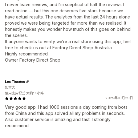
I never leave reviews, and I’m sceptical of half the reviews I
read online — but this one deserves five stars because we
have actual results. The analytics from the last 24 hours alone
proved we were being targeted far more than we realised. It
honestly makes you wonder how much of this goes on behind
the scenes.
If anyone wants to verify we're a real store using this app, feel
free to check us out at Factory Direct Shop Australia.
Highly recommended.
Owner Factory Direct Shop
Les Tissées
加拿大
使用應用程式 大約14小時
2025年10月29日
Very good app. I had 1000 sessions a day coming from bots
from China and this app solved all my problems in seconds.
Also customer service is amazing and fast. I strongly
recommend