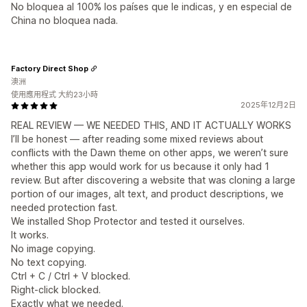
No bloquea al 100% los países que le indicas, y en especial de
China no bloquea nada.
Factory Direct Shop
澳洲
使用應用程式 大約23小時
2025年12月2日
REAL REVIEW — WE NEEDED THIS, AND IT ACTUALLY WORKS
I’ll be honest — after reading some mixed reviews about
conflicts with the Dawn theme on other apps, we weren’t sure
whether this app would work for us because it only had 1
review. But after discovering a website that was cloning a large
portion of our images, alt text, and product descriptions, we
needed protection fast.
We installed Shop Protector and tested it ourselves.
It works.
No image copying.
No text copying.
Ctrl + C / Ctrl + V blocked.
Right-click blocked.
Exactly what we needed.