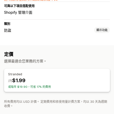
可與以下項目搭配使用
Shopify 管理介面
類別
防盜
顯示功能
保護資產
網誌內容
圖片
文字
商店資料
暢銷商品
網站程式碼
定價
封鎖操作
選擇最適合您業務的方案。
複製和貼上
選取文字
右鍵
下載圖片
儲存圖片
隨意拖放
檢查元素
開發人員工具
鍵盤快速鍵
Stranded
$1.99
/月
或每年 $19.90，可省 17% 的費用
所有費用均以 USD 計價。 定期費用和依使用量計費方案，均以 30 天為週期
收費。