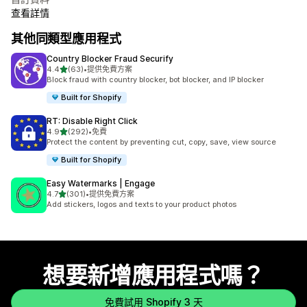
查看詳情
其他同類型應用程式
Country Blocker Fraud Securify
滿分 5 顆星
4.4
(63)
•
提供免費方案
共有 63 則評價
Block fraud with country blocker, bot blocker, and IP blocker
Built for Shopify
RT: Disable Right Click
滿分 5 顆星
4.9
(292)
•
免費
共有 292 則評價
Protect the content by preventing cut, copy, save, view source
Built for Shopify
Easy Watermarks | Engage
滿分 5 顆星
4.7
(301)
•
提供免費方案
共有 301 則評價
Add stickers, logos and texts to your product photos
想要新增應用程式嗎？
免費試用 Shopify 3 天