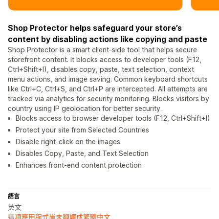
Shop Protector helps safeguard your store’s
content by disabling actions like copying and paste
Shop Protector is a smart client-side tool that helps secure
storefront content. It blocks access to developer tools (F12,
Ctrl+Shift+I), disables copy, paste, text selection, context
menu actions, and image saving. Common keyboard shortcuts
like Ctrl+C, Ctrl+S, and Ctrl+P are intercepted. All attempts are
tracked via analytics for security monitoring. Blocks visitors by
country using IP geolocation for better security.
Blocks access to browser developer tools (F12, Ctrl+Shift+I)
Protect your site from Selected Countries
Disable right-click on the images.
Disables Copy, Paste, and Text Selection
Enhances front-end content protection
語言
英文
這項應用程式尚未翻譯成繁體中文