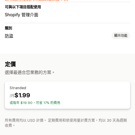
可與以下項目搭配使用
Shopify 管理介面
類別
防盜
顯示功能
保護資產
網誌內容
圖片
文字
商店資料
暢銷商品
網站程式碼
定價
封鎖操作
選擇最適合您業務的方案。
複製和貼上
選取文字
右鍵
下載圖片
儲存圖片
隨意拖放
檢查元素
開發人員工具
鍵盤快速鍵
Stranded
$1.99
/月
或每年 $19.90，可省 17% 的費用
所有費用均以 USD 計價。 定期費用和依使用量計費方案，均以 30 天為週期
收費。