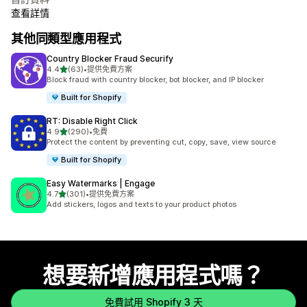
查看詳情
其他同類型應用程式
Country Blocker Fraud Securify
滿分 5 顆星
4.4
(63)
•
提供免費方案
共有 63 則評價
Block fraud with country blocker, bot blocker, and IP blocker
Built for Shopify
RT: Disable Right Click
滿分 5 顆星
4.9
(290)
•
免費
共有 290 則評價
Protect the content by preventing cut, copy, save, view source
Built for Shopify
Easy Watermarks | Engage
滿分 5 顆星
4.7
(301)
•
提供免費方案
共有 301 則評價
Add stickers, logos and texts to your product photos
想要新增應用程式嗎？
免費試用 Shopify 3 天