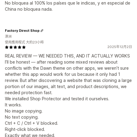
No bloquea al 100% los países que le indicas, y en especial de
China no bloquea nada.
Factory Direct Shop
澳洲
使用應用程式 大約23小時
2025年12月2日
REAL REVIEW — WE NEEDED THIS, AND IT ACTUALLY WORKS
I’ll be honest — after reading some mixed reviews about
conflicts with the Dawn theme on other apps, we weren’t sure
whether this app would work for us because it only had 1
review. But after discovering a website that was cloning a large
portion of our images, alt text, and product descriptions, we
needed protection fast.
We installed Shop Protector and tested it ourselves.
It works.
No image copying.
No text copying.
Ctrl + C / Ctrl + V blocked.
Right-click blocked.
Exactly what we needed.