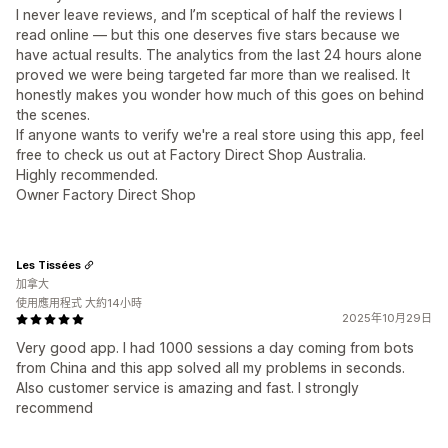
I never leave reviews, and I’m sceptical of half the reviews I
read online — but this one deserves five stars because we
have actual results. The analytics from the last 24 hours alone
proved we were being targeted far more than we realised. It
honestly makes you wonder how much of this goes on behind
the scenes.
If anyone wants to verify we're a real store using this app, feel
free to check us out at Factory Direct Shop Australia.
Highly recommended.
Owner Factory Direct Shop
Les Tissées
加拿大
使用應用程式 大約14小時
2025年10月29日
Very good app. I had 1000 sessions a day coming from bots
from China and this app solved all my problems in seconds.
Also customer service is amazing and fast. I strongly
recommend