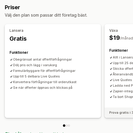
Anpassad prissättning
Rabattkoder
Anpassning
Priser
Orderhantering
Anpassad visning
Knappar
Offertformulär
Välj den plan som passar ditt företag bäst.
Orderformulär
Manuella ordrar
Orderutkast
Anpassade länkar
Import och export
Lansera
Växa
Aviseringar
$19
Gratis
/månad
Administratörsvarningar
Automatiserade e-postsvar
E-postmallar
Offertuppdateringar
E-postaviseringar
Funktioner
Funktioner
Allt i Lanser
Obegränsat antal offertförfrågningar
Upp till 25 
Dölj pris och lägg i varukorg
Skicka offer
Formulärbyggare för offertförfrågningar
Återanvändb
Upp till 5 delbara Live Quotes
Live Quotes
Konvertera förfrågningar till orderutkast
Ladda ned P
Se när offerter öppnas och klickas på
Zapier-integ
Ta bort Sho
Prova gratis i