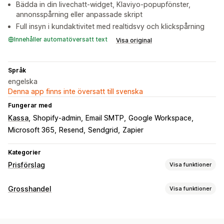
Bädda in din livechatt-widget, Klaviyo-popupfönster,
annonsspårning eller anpassade skript
Full insyn i kundaktivitet med realtidsvy och klickspårning
Innehåller automatöversatt text
Visa original
Språk
engelska
Denna app finns inte översatt till svenska
Fungerar med
Kassa
Shopify-admin
Email SMTP
Google Workspace
Microsoft 365
Resend
Sendgrid
Zapier
Kategorier
Prisförslag
Visa funktioner
Prissättningsregler
Grosshandel
Visa funktioner
Dölj pris
Visa och dölj
Begär en offert
Prisalternativ
Omvandla offert till order