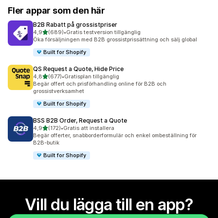
Fler appar som den här
B2B Rabatt på grossistpriser
av 5 stjärnor
4,9
(689)
•
Gratis testversion tillgänglig
689 recensioner totalt
Öka försäljningen med B2B grossistprissättning och sälj global
Built for Shopify
QS Request a Quote, Hide Price
av 5 stjärnor
4,8
(677)
•
Gratisplan tillgänglig
677 recensioner totalt
Begär offert och prisförhandling online för B2B och
grossistverksamhet
Built for Shopify
BSS B2B Order, Request a Quote
av 5 stjärnor
4,9
(172)
•
Gratis att installera
172 recensioner totalt
Begär offerter, snabborderformulär och enkel ombeställning för
B2B-butik
Built for Shopify
Vill du lägga till en app?