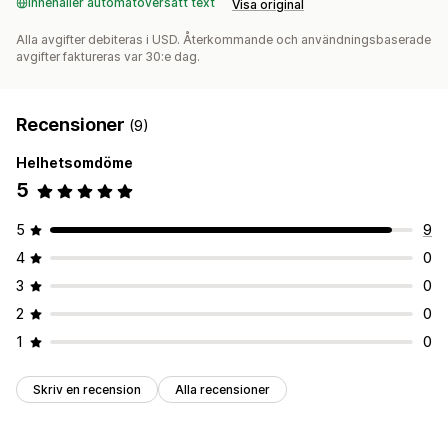
Innehåller automatöversatt text
Visa original
Alla avgifter debiteras i USD. Återkommande och användningsbaserade
avgifter faktureras var 30:e dag.
Recensioner
(9)
Helhetsomdöme
5
5
9
4
0
3
0
2
0
1
0
Skriv en recension
Alla recensioner