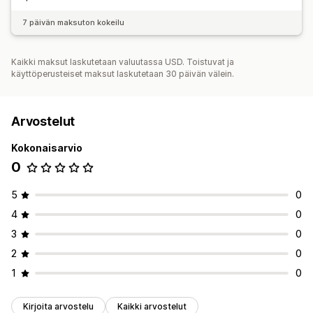
Arvostelujen keräystavat
7 päivän maksuton kokeilu
Sähköpostipyynnöt
Lomakkeet
Tuonti ja vienti
Arvostelujen siirto
Kaikki maksut laskutetaan valuutassa USD. Toistuvat ja
käyttöperusteiset maksut laskutetaan 30 päivän välein.
Arvostelut
Kokonaisarvio
0
5
0
4
0
3
0
2
0
1
0
Kirjoita arvostelu
Kaikki arvostelut