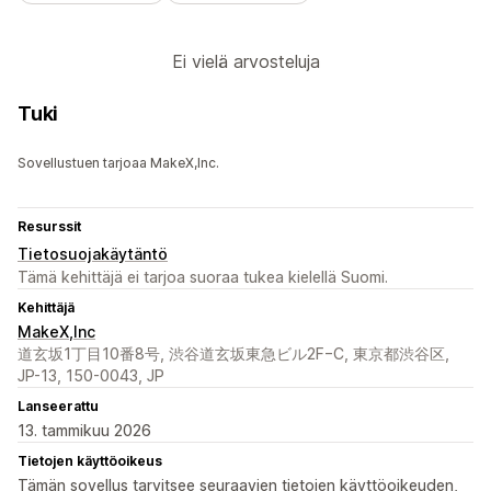
Ei vielä arvosteluja
Tuki
Sovellustuen tarjoaa MakeX,Inc.
Resurssit
Tietosuojakäytäntö
Tämä kehittäjä ei tarjoa suoraa tukea kielellä Suomi.
Kehittäjä
MakeX,Inc
道玄坂1丁目10番8号, 渋谷道玄坂東急ビル2F−C, 東京都渋谷区,
JP-13, 150-0043, JP
Lanseerattu
13. tammikuu 2026
Tietojen käyttöoikeus
Tämän sovellus tarvitsee seuraavien tietojen käyttöoikeuden,