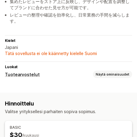
集めたレビューをストア上に反映し、デザインや配置を調整し
てブランドに合わせた見せ方が可能です。
レビューの整理や確認を効率化し、日常業務の手間を減らしま
す。
Kielet
Japani
Tätä sovellusta ei ole käännetty kielelle Suomi
Luokat
Tuotearvostelut
Näytä ominaisuudet
Näyttövaihtoehdot
Valokuva-arvostelut
Videoarvostelut
Tähtiluokitukset
Hinnoittelu
Äänestys
Tunnukset
Ruudukkoasettelu
Valitse yrityksellesi parhaiten sopiva sopimus.
Kaikki arvostelut -sivu
Parhaat arvostelut
Arvostelujen kohokohdat
Arvostelukoosteet
BASIC
Tuoteryhmittely
Suodatus
$30
/kuukausi