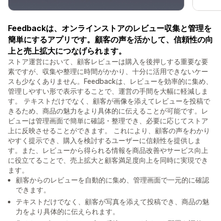
Feedbackは、オンラインストアのレビュー収集と管理を
簡単にするアプリです。顧客の声を活かして、信頼性の向
上と売上拡大につなげられます。
ストア運営において、顧客レビューは購入を後押しする重要な要
素ですが、収集や整理に時間がかかり、十分に活用できないケー
スも少なくありません。Feedbackは、レビューを効率的に集め、
管理しやすい形で表示することで、運営の手間を大幅に軽減しま
す。 テキストだけでなく、顧客が画像を添えてレビューを投稿で
きるため、商品の魅力をより具体的に伝えることが可能です。レ
ビューは管理画面で簡単に確認・整理でき、必要に応じてストア
上に反映させることができます。 これにより、顧客の声をわかり
やすく提示でき、購入を検討するユーザーに信頼性を提供しま
す。また、レビューから得られる情報を商品改善やサービス向上
に役立てることで、売上拡大と顧客満足度向上を同時に実現でき
ます。
顧客からのレビューを自動的に集め、管理画面で一元的に確認
できます。
テキストだけでなく、顧客が写真を添えて投稿でき、商品の魅
力をより具体的に伝えられます。