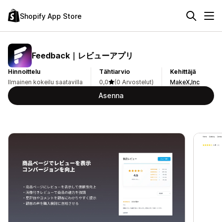
Shopify App Store
Feedback｜レビューアプリ
Hinnoittelu
Tähtiarvio
Kehittäjä
Ilmainen kokeilu saatavilla
0,0
(0 Arvostelut)
MakeX,Inc
Asenna