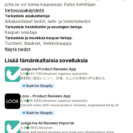
jotta se voi toimia kaupassasi. Katso kehittäjän
tietosuojakäytäntö
.
Tarkastele asiakastietoja:
Arkaluonteiset tiedot, laite- ja toimintatiedot
Tarkastele henkilöstön ja avustajien tietoja:
Kaupan omistaja
Tarkastele ja muokkaa kaupan tietoja:
Tuotteet, tilaukset, Verkkokauppa
Näytä tiedot
Lisää tämänkaltaisia sovelluksia
Judge.me Product Reviews App
/ 5 tähteä
5,0
(43 119)
•
Ilmainen sopimus saatavilla
43119 arvostelua yhteensä
無制限に製品レビュー、評価、およびお客様の声を集める
Built for Shopify
Loox ‑ Product Reviews App
/ 5 tähteä
4,9
(8 895)
•
Ilmainen sopimus saatavilla
8895 arvostelua yhteensä
Convert more with visual product reviews, superpowered by AI
Built for Shopify
Judge.me Ali Reviews Importer
/ 5 tähteä
4,9
(185)
•
Ilmainen
185 arvostelua yhteensä
Import AliExpress reviews and grow your dropshipping store