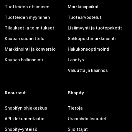
Tuotteiden etsiminen
Markkinapaikat
Tuotteiden myyminen
Tuotearvostelut
Tilaukset ja toimitukset
Lisämyynti ja tuotepaketit
Kaupan suunnittelu
Sähköpostimarkkinointi
Markkinointi ja konversio
Hakukoneoptimointi
Kaupan hallinnointi
Lähetys
Valuutta ja käännös
Resurssit
Shopify
Shopifyn ohjekeskus
Tietoja
API-dokumentaatio
Uramahdollisuudet
Shopify-yhteisö
Sijoittajat