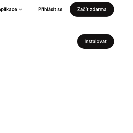
aplikace
Přihlásit se
Začít zdarma
Instalovat