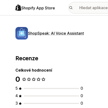
Shopify App Store
ShopSpeak: AI Voice Assistant
Recenze
Celkové hodnocení
0
5
0
4
0
3
0