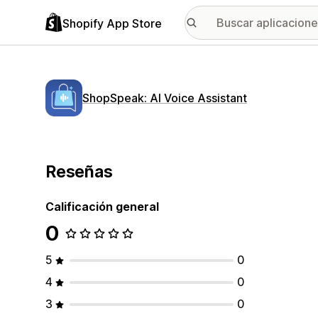
Shopify App Store
ShopSpeak: AI Voice Assistant
Reseñas
Calificación general
0
5
0
4
0
3
0