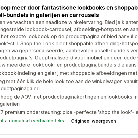
oop meer door fantastische lookbooks en shoppabl
ll-bundels in galerijen en carrousels
en verwachten een naadloze winkelervaring. Bied je klanten
gestelde lookbook-carrousel, afbeelding-hotspots en aanb
het exacte lookbook op de productpagina of bied aanvulle
ook'-stijl. Shop the Look biedt shoppable afbeelding-hotspot
gen via gepersonaliseerde, aanbevolen upsell-bundels ver
oductpagina's. Geoptimaliseerd voor mobiel en geen code v
w meerdere lookbook- en productpaginabundels die aansluit
okbook-indeling en galerij met shoppable afbeeldingen me
g met één klik de hele look toe aan de winkelwagen vanuit
ductpaginagalerij
rhoog de AOV met productpaginakortingen en lookbooks m
galerijen
7 premium ondersteuning: pixel-perfecte 'shop the look'- 
at automatisch vertaalde tekst
Origineel weergeven