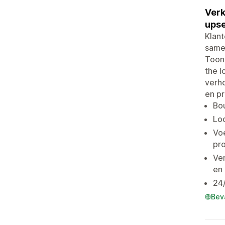
Verk
upse
Klant
samen
Toon 
the l
verho
en pr
Bou
Lo
Voe
pro
Ve
en 
24/
Bev