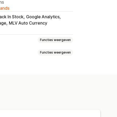
ans
lands
ack In Stock
Google Analytics
age
MLV Auto Currency
Functies weergeven
Functies weergeven
ij checkout
Grid
Lijst
Schuifregelaar
ekocht
Pictogrampositie
Zweefeffecten