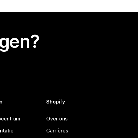
egen?
n
Shopify
pcentrum
Over ons
ntatie
Carrières