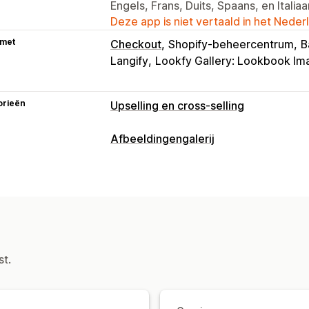
Engels, Frans, Duits, Spaans, en Italia
Deze app is niet vertaald in het Neder
 met
Checkout
Shopify-beheercentrum
B
Langify
Lookfy Gallery: Lookbook Im
orieën
Upselling en cross-selling
Aanpassing
Afbeeldingengalerij
Upselling in winkelwagen
Upselling b
Gallerijtypen
Upselling op de productpagina
Carrousel
Shop de look
Lookbook
Aanbiedingen en aanbevelingen
Aanpassing
Productaanbevelingen
Vaak samen g
Aangepaste stijlen
Aangepaste CSS
Analytics
Mobiel responsief
Shoppable tags
st.
Conversiepercentages