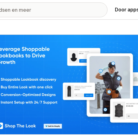
Door apps
ij met uitgelichte afbeeldingen