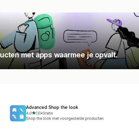
ucten met apps waarmee je opvalt.
Advanced Shop the look
van 5 sterren
4,0
(3)
•
Gratis
3 recensies in totaal
Shop the look met voorgestelde producten