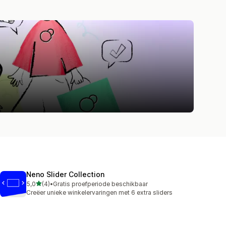
Neno Slider Collection
van 5 sterren
5,0
(4)
•
Gratis proefperiode beschikbaar
4 recensies in totaal
Creëer unieke winkelervaringen met 6 extra sliders