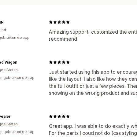
IN
and
Amazing support, customized the enti
gebruiken de app
recommend
ed Wagon
gde Staten
Just started using this app to encourag
n gebruiken de app
like the layout! I also like how they c
the full outfit or just a few pieces. T
showing on the wrong product and supp
Dealer
gde Staten
Great app. I was able to do exactly wh
n gebruiken de app
For the parts I coud not do (css styling