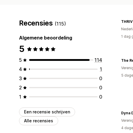
Recensies
THRIV
(115)
Nederl
1 dag 
Algemene beoordeling
5
5
114
The R
Vereni
4
1
5 dage
3
0
2
0
1
0
Een recensie schrijven
Dyna 
Alle recensies
Vereni
4 dage