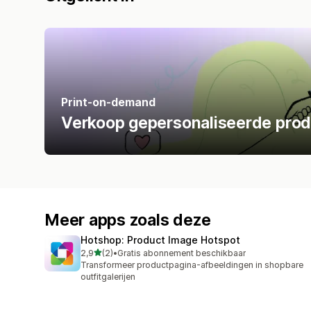
Print-on-demand
Verkoop gepersonaliseerde prod
Meer apps zoals deze
Hotshop: Product Image Hotspot
van 5 sterren
2,9
(2)
•
Gratis abonnement beschikbaar
2 recensies in totaal
Transformeer productpagina-afbeeldingen in shopbare
outfitgalerijen