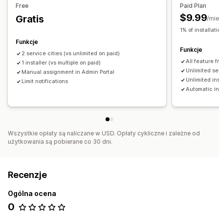
Free
Paid Plan
$9.99
Gratis
/mie
1% of installa
Funkcje
Funkcje
2 service cities (vs unlimited on paid)
All feature 
1 installer (vs multiple on paid)
Unlimited se
Manual assignment in Admin Portal
Unlimited in
Limit notifications
Automatic in
Wszystkie opłaty są naliczane w USD. Opłaty cykliczne i zależne od
użytkowania są pobierane co 30 dni.
Recenzje
Ogólna ocena
0