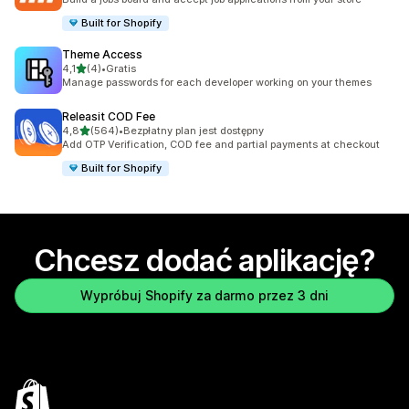
Built for Shopify
Theme Access
na 5 gwiazdek
4,1
(4)
•
Gratis
Łączna liczba recenzji: 4
Manage passwords for each developer working on your themes
Releasit COD Fee
na 5 gwiazdek
4,8
(564)
•
Bezpłatny plan jest dostępny
Łączna liczba recenzji: 564
Add OTP Verification, COD fee and partial payments at checkout
Built for Shopify
Chcesz dodać aplikację?
Wypróbuj Shopify za darmo przez 3 dni