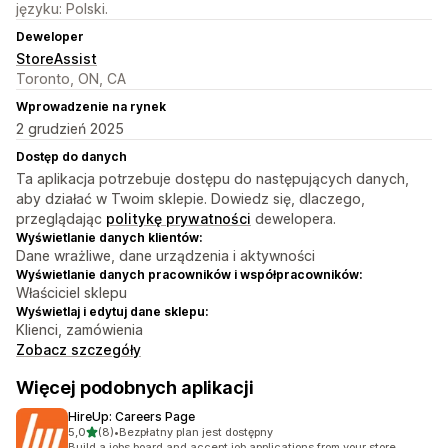
języku: Polski.
Deweloper
StoreAssist
Toronto, ON, CA
Wprowadzenie na rynek
2 grudzień 2025
Dostęp do danych
Ta aplikacja potrzebuje dostępu do następujących danych,
aby działać w Twoim sklepie. Dowiedz się, dlaczego,
przeglądając
politykę prywatności
dewelopera.
Wyświetlanie danych klientów:
Dane wrażliwe, dane urządzenia i aktywności
Wyświetlanie danych pracowników i współpracowników:
Właściciel sklepu
Wyświetlaj i edytuj dane sklepu:
Klienci, zamówienia
Zobacz szczegóły
Więcej podobnych aplikacji
HireUp: Careers Page
na 5 gwiazdek
5,0
(8)
•
Bezpłatny plan jest dostępny
Łączna liczba recenzji: 8
Build a jobs board and accept job applications from your store