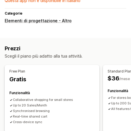
Questa app non è disponibile in Italiano
Categorie
Elementi di progettazione - Altro
Prezzi
Scegli il piano più adatto alla tua attività.
Free Plan
Standard Pla
$36
Gratis
/mese
Funzionalità
Funzionalità
For stores b
Collaborative shopping for small stores
Up to 200 S
Up to 20 Sales/Month
All features
Synchronised browsing
Real-time shared cart
Cross-device sync