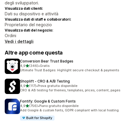
degli sviluppatori.
Visualizza dati clienti:
Dati su dispositivo e attività
Visualizza dati di staff e collaboratori:
Proprietario del negozio
Visualizza dati del negozio:
Ordini
Vedi i dettagli
Altre app come questa
Conversion Bear Trust Badges
stelle su 5
4,9
(346)
•
Gratis
346 recensioni totali
Ultimate Trust Badges: Highlight secure checkout & payments
Shoplift ‑ CRO & A/B Testing
stelle su 5
4,9
(117)
•
Prova gratuita disponibile
117 recensioni totali
CRO & AB testing for themes, templates, prices, content, pages
Fontify: Google & Custom Fonts
stelle su 5
4,9
(756)
•
Piano gratuito disponibile
756 recensioni totali
Add Google & custom fonts, GDPR compliant with local hosting
Built for Shopify