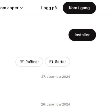
nom apper
Logg på
Kom i gang
Installer
Raffiner
Sorter
27. desember 2024
26. desember 2024