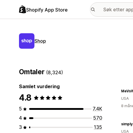
Shopify App Store
Shop
Omtaler
(8,324)
Samlet vurdering
MeVsW
4.8
USA
8 måne
5
7.4K
4
570
simply
3
135
USA