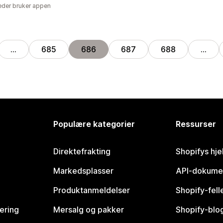
der bruker appen
…
685
686
687
688
…
Populære kategorier
Ressurser
Direktefrakting
Shopifys hje
Markedsplasser
API-dokume
Produktanmeldelser
Shopify-fel
vering
Mersalg og pakker
Shopify-blo