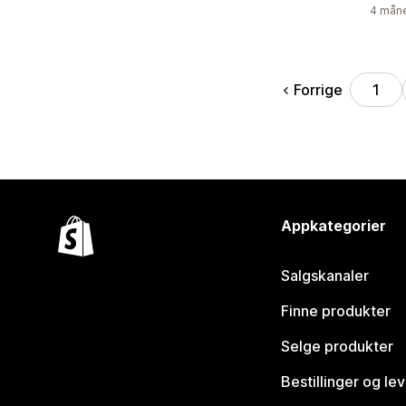
4 måne
Forrige
1
Appkategorier
Salgskanaler
Finne produkter
Selge produkter
Bestillinger og le