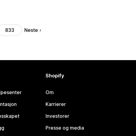
Neste
833
Shopify
lpesenter
Om
ntasjon
Karrierer
lesskapet
Investorer
gg
Presse og media