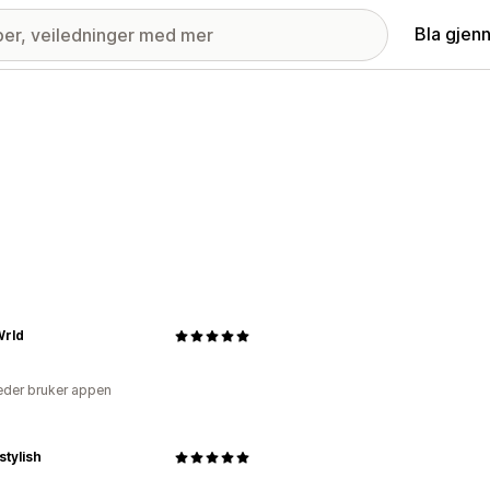
Bla gjen
rld
der bruker appen
stylish