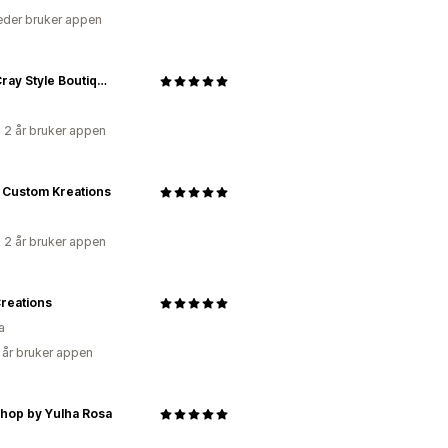
der bruker appen
J. McCray Style Boutique
 2 år bruker appen
s Custom Kreations
 2 år bruker appen
Creations
a
 år bruker appen
Shop by Yulha Rosa