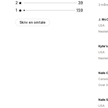
2
39
3 måne
1
159
Skriv en omtale
USA
Nesten
Kylie'
USA
Nesten
Nails 
Canad
Over 3
Nails 
USA