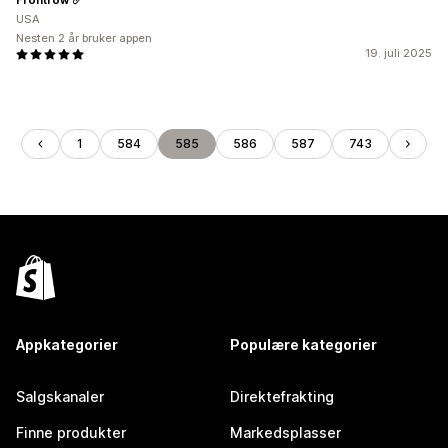
USA
Nesten 2 år bruker appen
19. juli 2025
1
584
585
586
587
743
Appkategorier
Populære kategorier
Salgskanaler
Direktefrakting
Finne produkter
Markedsplasser