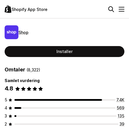
Shopify App Store
Shop
Installer
Omtaler
(8,322)
Samlet vurdering
4.8
5
7.4K
4
569
3
135
2
39