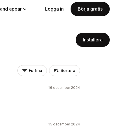
land appar
Logga in
Börja gratis
Installera
Förfina
Sortera
16 december 2024
15 december 2024