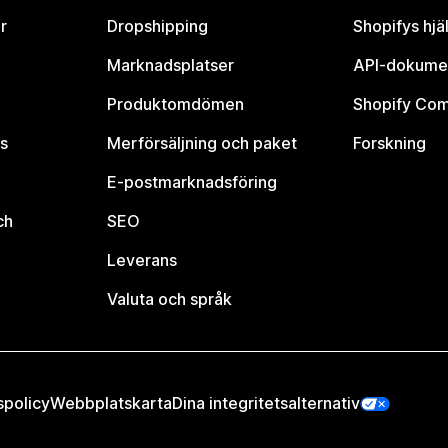
r
Dropshipping
Shopifys hjä
Marknadsplatser
API-dokume
Produktomdömen
Shopify Co
s
Merförsäljning och paket
Forskning
E-postmarknadsföring
ch
SEO
Leverans
Valuta och språk
spolicy
Webbplatskarta
Dina integritetsalternativ