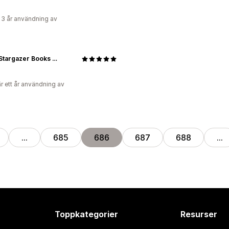
 3 år användning av
Spicy Stargazer Books and Things Shop
r ett år användning av
…
685
686
687
688
…
Toppkategorier
Resurser