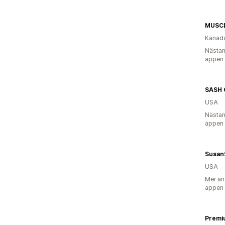
MUSC
Kanad
Nästan
appen
SASH C
USA
Nästan
appen
SusanS
USA
Mer än
appen
Premi