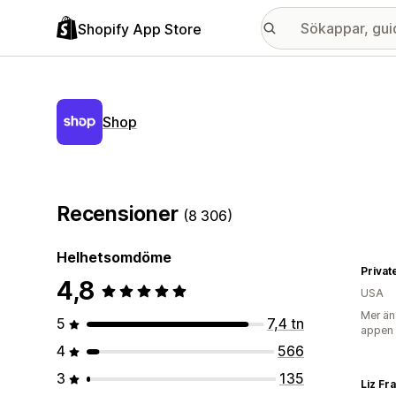
Shopify App Store
Shop
Recensioner
(8 306)
Helhetsomdöme
Private
4,8
USA
Mer än
5
7,4 tn
appen
4
566
3
135
Liz Fr