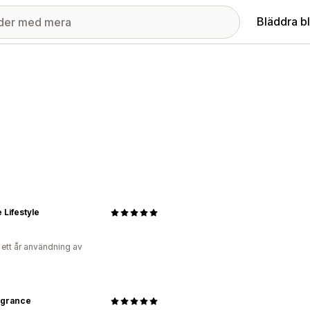
Bläddra b
 Lifestyle
 ett år användning av
agrance