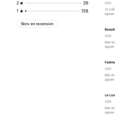
2
39
USA
10 mån
1
158
appen
Skriv en recension
Beaut
USA
Mer än
appen
Fashio
USA
Mer än
appen
Le Lux
USA
Mer än
appen