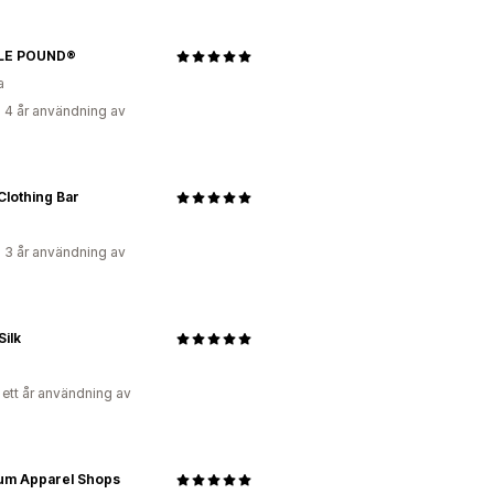
LE POUND®
a
 4 år användning av
lothing Bar
 3 år användning av
ilk
 ett år användning av
um Apparel Shops