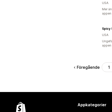
USA
Mer än
appen
USA
Ungefä
appen
Föregående
1
Appkategorier