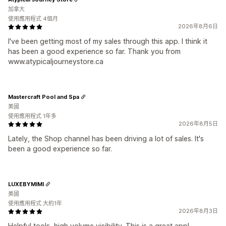
加拿大
使用應用程式 4個月
2026年8月6日
I've been getting most of my sales through this app. I think it
has been a good experience so far. Thank you from
www.atypicaljourneystore.ca
Mastercraft Pool and Spa
美國
使用應用程式 1年多
2026年8月5日
Lately, the Shop channel has been driving a lot of sales. It's
been a good experience so far.
LUXEBYMIMI
美國
使用應用程式 大約1年
2026年8月3日
Helpful tools, high volume visibility. This is a great app!