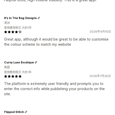
It's In The Bag Designs
澳洲
使用應用程式 大約1年
2026年4月15日
Great app, although it would be great to be able to customise
the colour scheme to match my website
Curvy Luxe Boutique
美國
使用應用程式 大約1年
2026年7月28日
The platform is extremely user friendly and prompts you to
enter the correct info while publishing your products on the
site.
Flipped Stitch