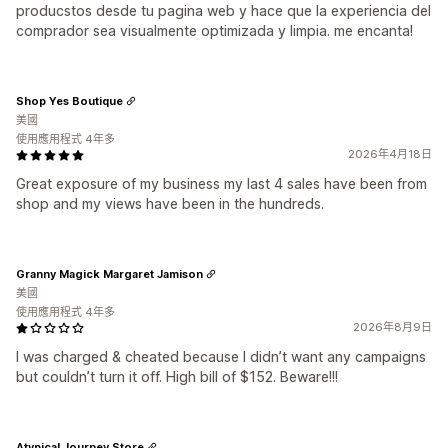
producstos desde tu pagina web y hace que la experiencia del
comprador sea visualmente optimizada y limpia. me encanta!
Shop Yes Boutique
美國
使用應用程式 4年多
2026年4月18日
Great exposure of my business my last 4 sales have been from
shop and my views have been in the hundreds.
Granny Magick Margaret Jamison
美國
使用應用程式 4年多
2026年8月9日
I was charged & cheated because I didn’t want any campaigns
but couldn’t turn it off. High bill of $152. Beware!!!
Atypical Journey Store