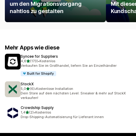
um den Migrationsvorgang
Mit diese
nahtlos zu gestalten
Kundscha
Mehr Apps wie diese
Syncee for Suppliers
von 5 Sternen
4,6
(173)
•
Kostenlos
173 Rezensionen insgesamt
Verkaufen Sie im Großhandel, liefern Sie an Einzelhändler
Built for Shopify
StockX
von 5 Sternen
5,0
(6)
•
Kostenlose Installation
6 Rezensionen insgesamt
Dein Store auf dem nächsten Level. Sneaker & mehr auf StockX
verkaufen!
Crowdship Supply
von 5 Sternen
1,4
(2)
•
Kostenlos
2 Rezensionen insgesamt
Drop-Shipping-Automatisierung für Lieferant:innen