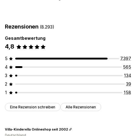
Produktfeed
Produktsynchronisierung
Produktauswahl
Landeswährung
Massenupload
Benutzerdefinierte Angebote
Angebotsanalyse
Rezensionen
(8.293)
Bestellverwaltung
Gesamtbewertung
Bestellsynchronisierung
Trackingsynchronisierung
4,8
Einheitliches Dashboard
Inventarsynchronisierung
5
7.397
4
565
3
134
2
39
1
158
Eine Rezension schreiben
Alle Rezensionen
Villa-Kinderella Onlineshop seit 2002
Deutschland