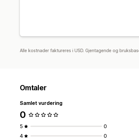
Alle kostnader faktureres i USD. Gjentagende og bruksbase
Omtaler
Samlet vurdering
0
5
0
4
0