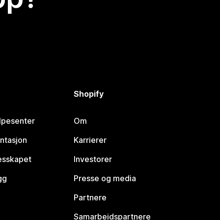
Shopify
lpesenter
Om
ntasjon
Karrierer
lesskapet
Investorer
gg
Presse og media
Partnere
Samarbeidspartnere