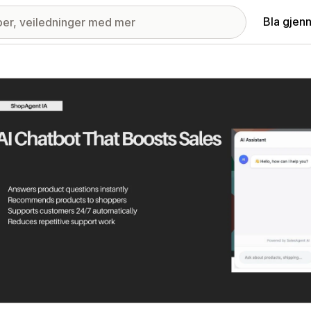
Bla gjen
ri med fremhevede bilder