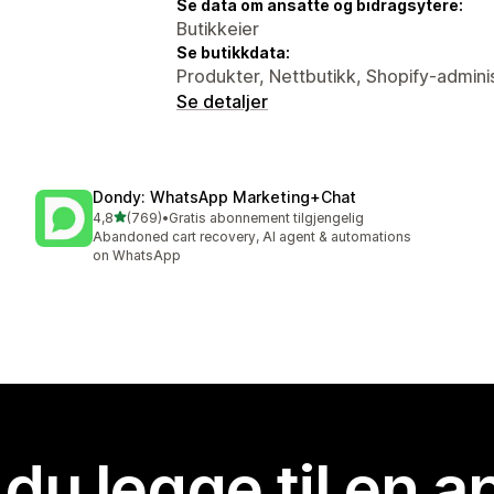
Se data om ansatte og bidragsytere:
Butikkeier
Se butikkdata:
Produkter, Nettbutikk, Shopify-admini
Se detaljer
Dondy: WhatsApp Marketing+Chat
av 5 stjerner
4,8
(769)
•
Gratis abonnement tilgjengelig
Totalt 769 omtaler
Abandoned cart recovery, AI agent & automations
on WhatsApp
 du legge til en 