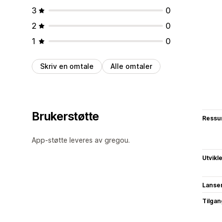
3
0
2
0
1
0
Skriv en omtale
Alle omtaler
Brukerstøtte
Ressu
App-støtte leveres av gregou.
Utvikl
Lanse
Tilgang