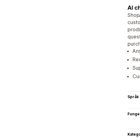
AI c
ShopA
custo
produ
ques
purc
Ans
Re
Su
Cus
Språk
Funge
Katego