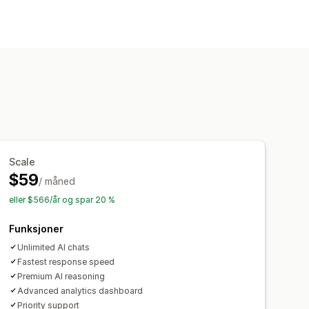
r
Hurtigsvar
Send transkripsjon
er
Chatknapper
Scale
$59
/ måned
eller $566/år og spar 20 %
Funksjoner
Unlimited AI chats
Fastest response speed
Premium AI reasoning
Advanced analytics dashboard
Priority support