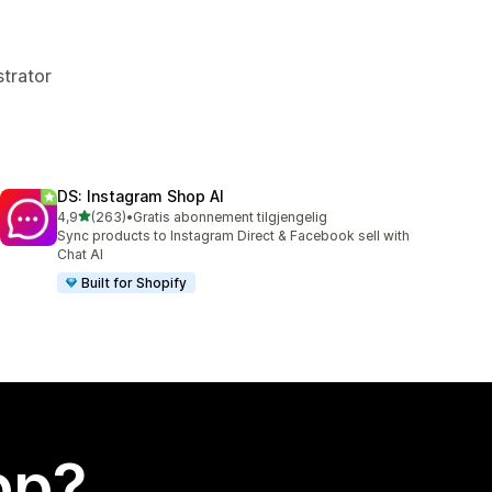
strator
DS: Instagram Shop AI
av 5 stjerner
4,9
(263)
•
Gratis abonnement tilgjengelig
Totalt 263 omtaler
Sync products to Instagram Direct & Facebook sell with
Chat AI
Built for Shopify
app?