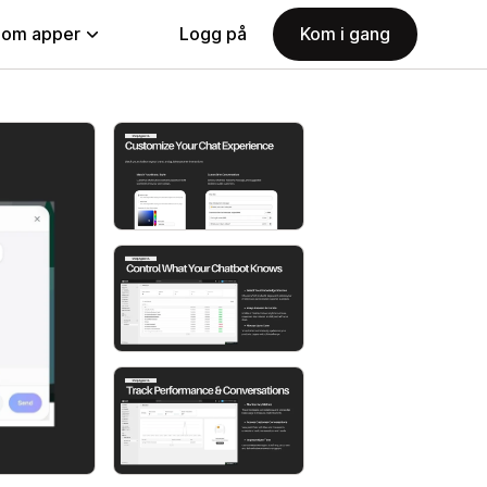
nom apper
Logg på
Kom i gang