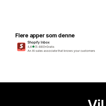
Flere apper som denne
Shopify Inbox
av 5 stjerner
4,6
(5 480)
•
Gratis
Totalt 5480 omtaler
An AI sales associate that knows your customers
Vil