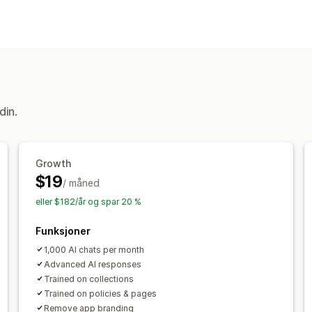
Sanntidsmeldinger
KI-chatroboter
Live chat
Flere språk
Automatiserte svar
Vanlige spørsmål
Produktanbefalinge
din.
Tilpasning
Farge og skrifttype
Velkomstmelding
Growth
$19
/ måned
eller $182/år og spar 20 %
Funksjoner
1,000 AI chats per month
Advanced AI responses
Trained on collections
Trained on policies & pages
Remove app branding