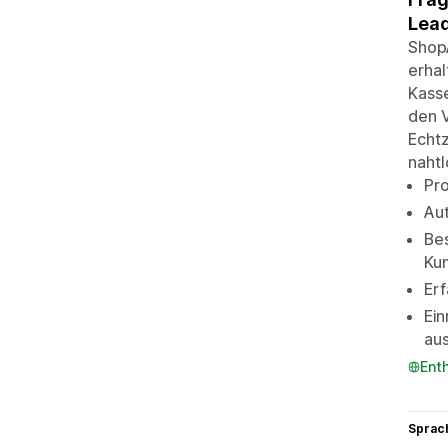
Lead
ShopA
erhal
Kasse
den V
Echtz
nahtl
Pro
Au
Bes
Ku
Erf
Ein
au
Ent
Sprac