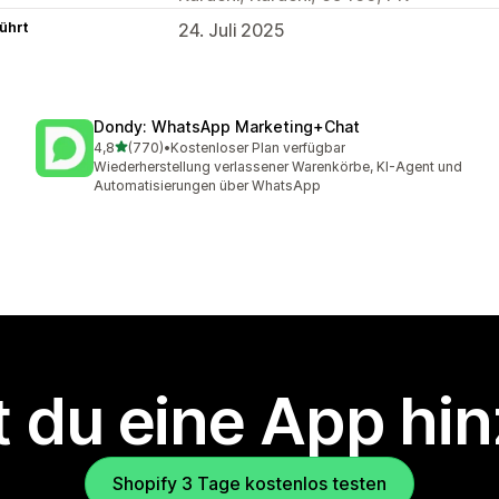
ührt
24. Juli 2025
Dondy: WhatsApp Marketing+Chat
von 5 Sternen
4,8
(770)
•
Kostenloser Plan verfügbar
770 Rezensionen insgesamt
Wiederherstellung verlassener Warenkörbe, KI-Agent und
Automatisierungen über WhatsApp
 du eine App hi
Shopify 3 Tage kostenlos testen