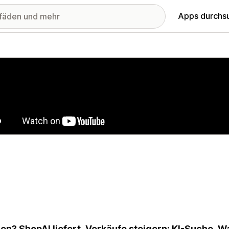
Apps durchs
stellte Bildergalerie
en? ShopAI liefert. Verkäufe steigern: KI-Suche, W