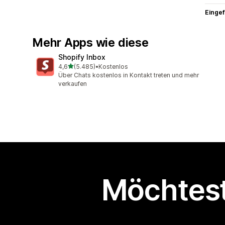
Eingef
Mehr Apps wie diese
Shopify Inbox
von 5 Sternen
4,6
(5.485)
•
Kostenlos
5485 Rezensionen insgesamt
Über Chats kostenlos in Kontakt treten und mehr
verkaufen
Möchtest