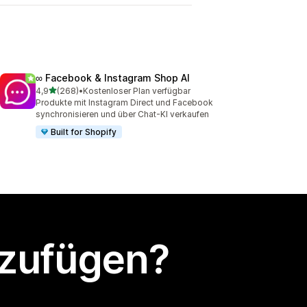
∞ Facebook & Instagram Shop AI
von 5 Sternen
4,9
(268)
•
Kostenloser Plan verfügbar
268 Rezensionen insgesamt
Produkte mit Instagram Direct und Facebook
synchronisieren und über Chat-KI verkaufen
Built for Shopify
nzufügen?