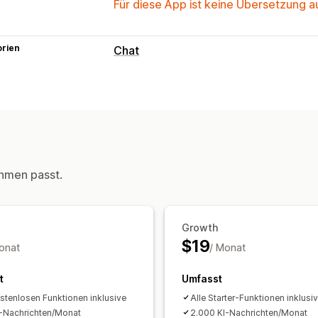
Für diese App ist keine Übersetzung 
orien
Chat
Nachrichten in Echtzeit
KI-Chatbots
Live-Chat
Mehrere Spr
Automatisierte Antworten
FAQs
Begrüßungen
Produktempfeh
Bestellupdates
Cross-Selling
Upsell
hmen passt.
Anpassung
Farbe und Schriftart
Chatfenster
Be
Growth
Chatschaltflächen
Chatflows
$19
onat
/ Monat
t
Umfasst
ostenlosen Funktionen inklusive
Alle Starter-Funktionen inklusi
-Nachrichten/Monat
2.000 KI-Nachrichten/Monat