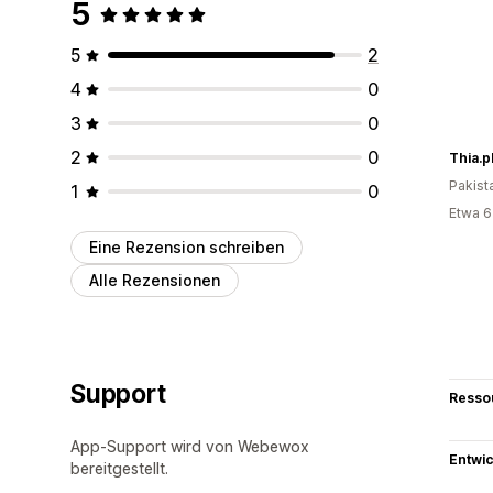
5
5
2
4
0
3
0
2
0
Thia.p
Pakist
1
0
Etwa 6
Eine Rezension schreiben
Alle Rezensionen
Support
Resso
App-Support wird von Webewox
Entwic
bereitgestellt.