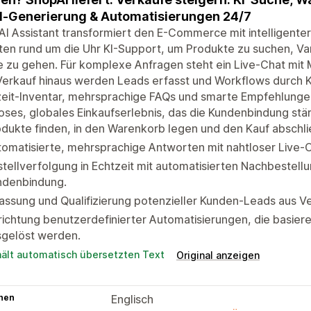
-Generierung & Automatisierungen 24/7
I Assistant transformiert den E-Commerce mit intelligenter
ten rund um die Uhr KI-Support, um Produkte zu suchen, Va
 zu gehen. Für komplexe Anfragen steht ein Live-Chat mit M
erkauf hinaus werden Leads erfasst und Workflows durch K
eit-Inventar, mehrsprachige FAQs und smarte Empfehlungen
oses, globales Einkaufserlebnis, das die Kundenbindung st
dukte finden, in den Warenkorb legen und den Kauf abschlie
tomatisierte, mehrsprachige Antworten mit nahtloser Live
tellverfolgung in Echtzeit mit automatisierten Nachbestell
ndenbindung.
assung und Qualifizierung potenzieller Kunden-Leads aus 
richtung benutzerdefinierter Automatisierungen, die basie
sgelöst werden.
hält automatisch übersetzten Text
Original anzeigen
hen
Englisch