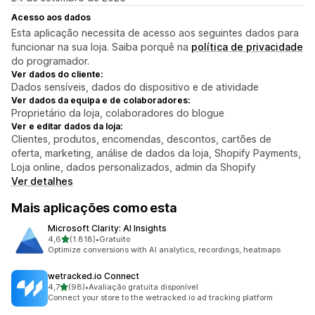
Acesso aos dados
Esta aplicação necessita de acesso aos seguintes dados para
funcionar na sua loja. Saiba porquê na
política de privacidade
do programador.
Ver dados do cliente:
Dados sensíveis, dados do dispositivo e de atividade
Ver dados da equipa e de colaboradores:
Proprietário da loja, colaboradores do blogue
Ver e editar dados da loja:
Clientes, produtos, encomendas, descontos, cartões de
oferta, marketing, análise de dados da loja, Shopify Payments,
Loja online, dados personalizados, admin da Shopify
Ver detalhes
Mais aplicações como esta
Microsoft Clarity: AI Insights
de 5 estrelas
4,6
(1.818)
•
Gratuito
1818 total de avaliações
Optimize conversions with AI analytics, recordings, heatmaps
wetracked.io Connect
de 5 estrelas
4,7
(98)
•
Avaliação gratuita disponível
98 total de avaliações
Connect your store to the wetracked.io ad tracking platform