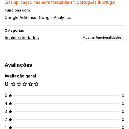
Esta aplicação não está traduzida em português (Portugal)
Funciona com
Google AdSense
Google Analytics
Categorias
Análise de dados
Mostrar funcionalidades
Comportamento do cliente
Rastreio em tempo real
Rastreio de atividade
Avaliações
Rastreio de eventos
Segmentação
Visualizações de página
Valor do tempo de vida (LTV)
Avaliação geral
Análise da fidelização
Análise de coortes
0
Marketing e vendas
5
0
Informações sobre IA
Atribuição de marketing
4
0
Análise da finalização da compra
Rastreio de compras
3
0
Análise de funil
Carrinho abandonado
2
0
Imagens e relatórios
1
0