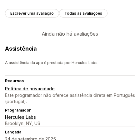
Dashboard de análise de dados
Relatórios personalizados
Exportação de dados
Análise do histórico
Escrever uma avaliação
Todas as avaliações
Calendarização de relatórios
Notificações
Ainda não há avaliações
Assistência
A assistência da app é prestada por Hercules Labs.
Recursos
Política de privacidade
Este programador não oferece assistência direta em Português
(portugal).
Programador
Hercules Labs
Brooklyn, NY, US
Lançada
24 de setembro de 2025