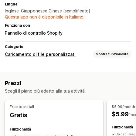
Lingue
Inglese. Giapponesee Cinese (semplificato)
Questa app non è disponibile in Italiano
Funziona con
Pannello di controllo Shopify
Categorie
Caricamento di file personalizzati
Mostra funzionalità
Tipi di file
Immagini
Prezzi
Gestione dei file
Scegli il piano più adatto alla tua attività.
Ritaglio di immagini
Rotazione delle immagini
Ottimizzazione delle immagini
Anteprima
Download di file
Free to install
$5.99/month
$5.99
Gratis
/me
Funzionalità
Funzionalità
Upload imag