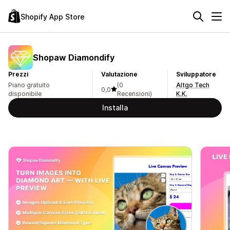
Shopify App Store
Shopaw Diamondify
Prezzi
Valutazione
Sviluppatore
Piano gratuito
(0
Altgo Tech
0,0
disponibile
Recensioni)
K.K.
Installa