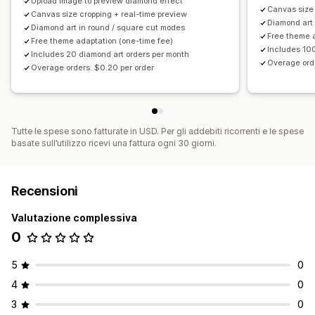
Upload image to preview diamond effect
Canvas size 
Canvas size cropping + real-time preview
Diamond art 
Diamond art in round / square cut modes
Free theme a
Free theme adaptation (one-time fee)
Includes 100
Includes 20 diamond art orders per month
Overage orde
Overage orders: $0.20 per order
Tutte le spese sono fatturate in USD. Per gli addebiti ricorrenti e le spese
basate sull’utilizzo ricevi una fattura ogni 30 giorni.
Recensioni
Valutazione complessiva
0
5
0
4
0
3
0