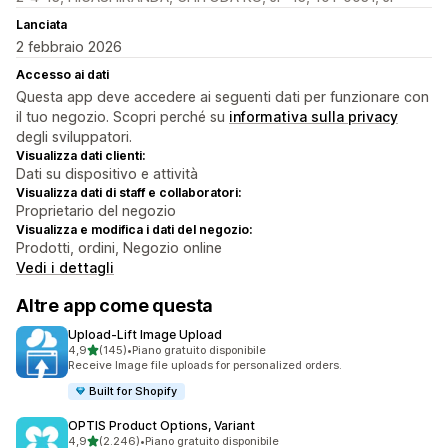
Lanciata
2 febbraio 2026
Accesso ai dati
Questa app deve accedere ai seguenti dati per funzionare con
il tuo negozio. Scopri perché su
informativa sulla privacy
degli sviluppatori.
Visualizza dati clienti:
Dati su dispositivo e attività
Visualizza dati di staff e collaboratori:
Proprietario del negozio
Visualizza e modifica i dati del negozio:
Prodotti, ordini, Negozio online
Vedi i dettagli
Altre app come questa
Upload‑Lift Image Upload
stelle su 5
4,9
(145)
•
Piano gratuito disponibile
145 recensioni totali
Receive Image file uploads for personalized orders.
Built for Shopify
OPTIS Product Options, Variant
stelle su 5
4,9
(2.246)
•
Piano gratuito disponibile
2246 recensioni totali