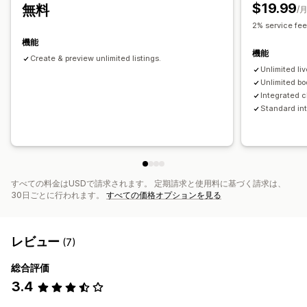
予約のキャンセル
受付可能枠数
チケット発行
$19.99
無料
/
イベントのチェックイン
データ同期
リアルタイム更新
2% service fee
メール通知
SMS通知
複数言語
複数ロケーション
決済
前払金
機能
機能
スタッフ管理
Create & preview unlimited listings.
Unlimited liv
カスタマイズ
Unlimited bo
Integrated 
予約ページ
カレンダーウィジェット
カスタムチケット
Standard int
カスタムフォーム
カスタム通知
ブランディング
カスタムCSS
すべての料金はUSDで請求されます。 定期請求と使用料に基づく請求は、
30日ごとに行われます。
すべての価格オプションを見る
レビュー
(7)
総合評価
3.4