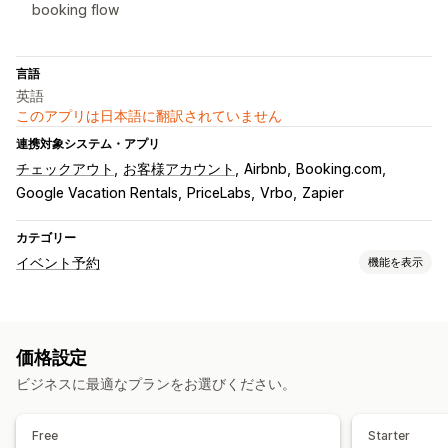
booking flow
言語
英語
このアプリは日本語に翻訳されていません
連携対象システム・アプリ
チェックアウト
お客様アカウント
Airbnb
Booking.com
Google Vacation Rentals
PriceLabs
Vrbo
Zapier
カテゴリー
イベント予約
機能を表示
イベントタイプ
予約
レンタル
クラス
サービス
予約
対面
オンライン
価格設定
カスタムイベント
ビジネスに最適なプランをお選びください。
予約管理
カレンダー
スケジュール
時間枠
除外日の設定
複数予約
Free
Starter