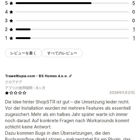
5
5
4
0
3
0
2
1
1
1
レビューを書く
すべてのレビュー
Trawelltopia.com - BS Homes d.o.o.
クロアチア
アプリの使用期間：6ヶ月
2026年5月21日
Die Idee hinter ShopSTR ist gut – die Umsetzung leider nicht.
Vor der Installation wurden mir mehrere Features als essentiell
zugesichert. Mehr als ein halbes Jahr später warte ich immer
noch darauf. Auf konkrete Fragen nach Workarounds kommt
schlicht keine Antwort.
Dazu kommen Bugs in den Übersetzungen, die den
Buchungsflow direkt stören – inakzeptabel für ein Plugin, das