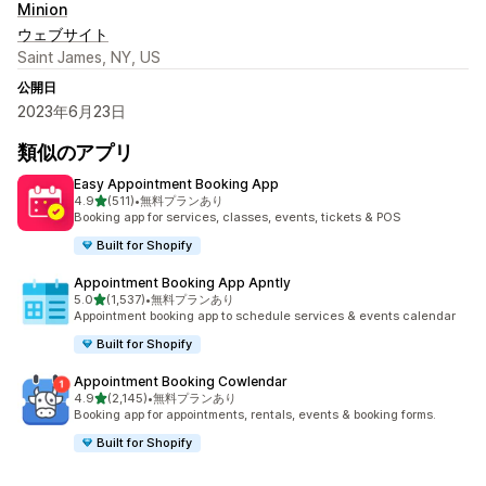
Minion
ウェブサイト
Saint James, NY, US
公開日
2023年6月23日
類似のアプリ
Easy Appointment Booking App
5つ星中
4.9
(511)
•
無料プランあり
合計レビュー数：511件
Booking app for services, classes, events, tickets & POS
Built for Shopify
Appointment Booking App Apntly
5つ星中
5.0
(1,537)
•
無料プランあり
合計レビュー数：1537件
Appointment booking app to schedule services & events calendar
Built for Shopify
Appointment Booking Cowlendar
5つ星中
4.9
(2,145)
•
無料プランあり
合計レビュー数：2145件
Booking app for appointments, rentals, events & booking forms.
Built for Shopify