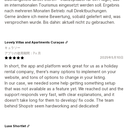
im internationalen Tourismus eingesetzt werden soll. Ergebnis
nach mehreren Monaten Betrieb: null Direktbuchungen.
Gerne ändere ich meine Bewertung, sobald geliefert wird, was
versprochen wurde. Bis dahin: aktuell nicht zu gebrauchen.
Lovely Villas and Apartments Curaçao
キュラソー
アプリの使用期間：7ヶ月
2025年5月10日
In short, the app and platform work great for us as a holiday
rental company, there's many options to implement on your
website, and tons of options to change in your listing.
In our case, we needed some help getting something setup
that was not available as a feature yet. We reached out and the
support responds very fast, with clear explanations, and it
doesn't take long for them to develop/ fix code. The team
behind Shopstr seem hardworking and dedicated!
Luxe Shortlet