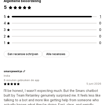
Algemene beoordeling
5
5
1
4
0
3
0
2
0
1
0
Een recensie schrijven
Alle recensies
smarsjewelrys
India
8 minuten gebruiken de app
5 juni 2026
I'll be honest, I wasn't expecting much. But the Smars chatbot
built by Team Retainley genuinely surprised me. It feels less like
talking to a bot and more like getting help from someone who
actually knows what they're doing. Fast, clear, and weirdly