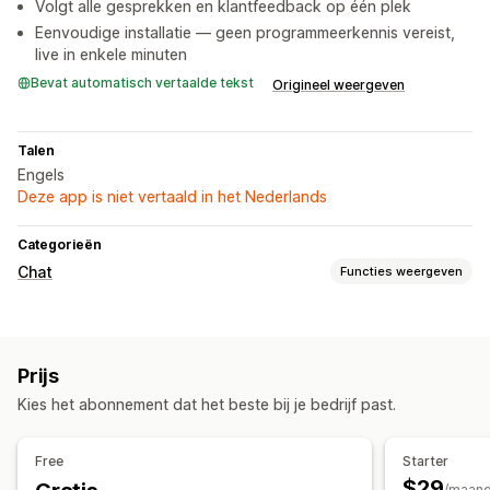
Volgt alle gesprekken en klantfeedback op één plek
Eenvoudige installatie — geen programmeerkennis vereist,
live in enkele minuten
Bevat automatisch vertaalde tekst
Origineel weergeven
Talen
Engels
Deze app is niet vertaald in het Nederlands
Categorieën
Chat
Functies weergeven
Berichten versturen in real time
AI-chatbots
Meerdere talen
Gedrag volgen
Klantinzichten
Prijs
Geautomatiseerde antwoorden
Kies het abonnement dat het beste bij je bedrijf past.
Kortingen
Veelgestelde vragen
Begroetingen
Productaanbevelingen
Snelle reacties
Free
Starter
Updates van bestellingen
Cross-selling
Upselling
$29
/maan