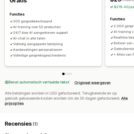
Gratis
Enquêtes
of $278.40/ja
Functies
Aanpassing
Functies
200 gesprekken/maand
Kleur en lettertype
Chatvenster
Welkomstberichten
2.000 gesp
AI-training voor 50 producten
Chatknoppen
Chatstromen
Agentavatar
AI-training 
24/7 door AI aangedreven support
Realtime bes
AI-chat in alle talen
Beheer van 
Volledig aangepaste botstyling
Gebruikersi
Aanbevelingen personaliseren
+ Alles van 
Volledige gespreksgeschiedenis
Bevat automatisch vertaalde tekst
Origineel weergeven
Alle betalingen worden in USD gefactureerd. Terugkerende en op
gebruik gebaseerde kosten worden om de 30 dagen gefactureerd.
Alle
prijsopties
Recensies
(1)