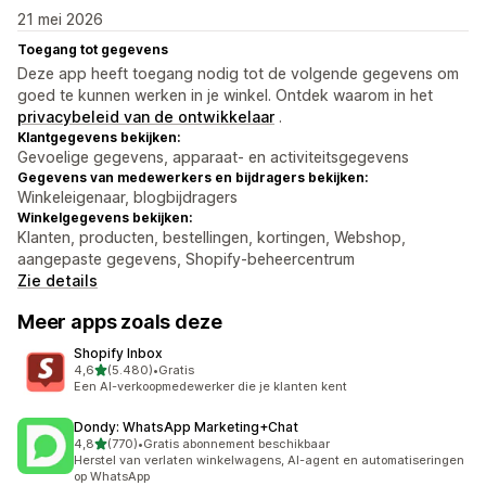
21 mei 2026
Toegang tot gegevens
Deze app heeft toegang nodig tot de volgende gegevens om
goed te kunnen werken in je winkel. Ontdek waarom in het
privacybeleid van de ontwikkelaar
.
Klantgegevens bekijken:
Gevoelige gegevens, apparaat- en activiteitsgegevens
Gegevens van medewerkers en bijdragers bekijken:
Winkeleigenaar, blogbijdragers
Winkelgegevens bekijken:
Klanten, producten, bestellingen, kortingen, Webshop,
aangepaste gegevens, Shopify-beheercentrum
Zie details
Meer apps zoals deze
Shopify Inbox
van 5 sterren
4,6
(5.480)
•
Gratis
5480 recensies in totaal
Een AI-verkoopmedewerker die je klanten kent
Dondy: WhatsApp Marketing+Chat
van 5 sterren
4,8
(770)
•
Gratis abonnement beschikbaar
770 recensies in totaal
Herstel van verlaten winkelwagens, AI-agent en automatiseringen
op WhatsApp