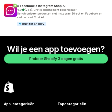
∞ Facebook & Instagram Shop AI
van 5 sterren
4,9
(263)
•
Gratis abonnement beschikbaar
263 recensies in totaal
Synchroniseer producten met Instagram Direct en Facebook en
verkoop met Chat AI
Built for Shopify
Wil je een app toevoegen?
Probeer Shopify 3 dagen gratis
App-categorieën
Topcategorieën