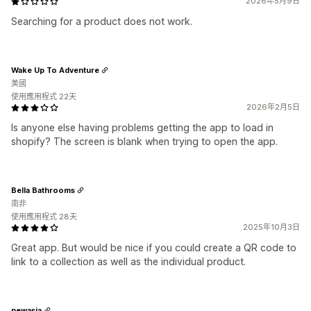
2026年5月9日
Searching for a product does not work.
Wake Up To Adventure
美國
使用應用程式 22天
2026年2月5日
Is anyone else having problems getting the app to load in
shopify? The screen is blank when trying to open the app.
Bella Bathrooms
南非
使用應用程式 28天
2025年10月3日
Great app. But would be nice if you could create a QR code to
link to a collection as well as the individual product.
newasia