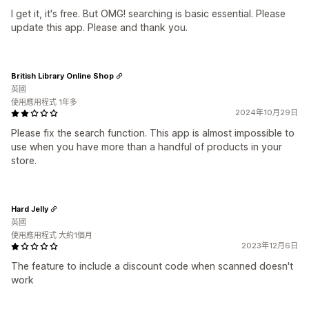
I get it, it's free. But OMG! searching is basic essential. Please
update this app. Please and thank you.
British Library Online Shop
英國
使用應用程式 1年多
2024年10月29日
Please fix the search function. This app is almost impossible to
use when you have more than a handful of products in your
store.
Hard Jelly
英國
使用應用程式 大約1個月
2023年12月6日
The feature to include a discount code when scanned doesn't
work