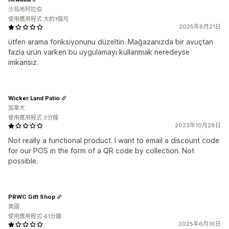
沙烏地阿拉伯
使用應用程式 大約1個月
2025年8月21日
ütfen arama fonksiyonunu düzeltin. Mağazanızda bir avuçtan
fazla ürün varken bu uygulamayı kullanmak neredeyse
imkansız.
Wicker Land Patio
加拿大
使用應用程式 3分鐘
2023年10月28日
Not really a functional product. I want to email a discount code
for our POS in the form of a QR code by collection. Not
possible.
PRWC Gift Shop
美國
使用應用程式 41分鐘
2025年6月16日