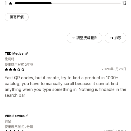
1
13
撰寫評價
調整搜尋範圍
排序
TED Meubel
比利時
使用應用程式 2年多
2026年5月26日
Fast QR codes, but if create, try to find a product in 1000+
catalog, you have to manually scroll because it cannot find
anything when you type something in. Nothing is findable in the
search bar
Villa Servies
荷蘭
使用應用程式 7分鐘