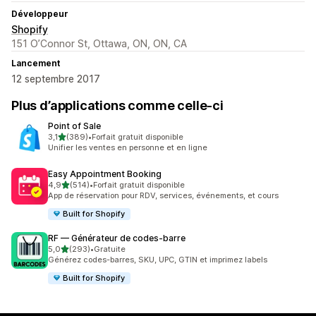
Développeur
Shopify
151 O’Connor St, Ottawa, ON, ON, CA
Lancement
12 septembre 2017
Plus d’applications comme celle-ci
Point of Sale
étoile(s) sur 5
3,1
(389)
•
Forfait gratuit disponible
389 avis au total
Unifier les ventes en personne et en ligne
Easy Appointment Booking
étoile(s) sur 5
4,9
(514)
•
Forfait gratuit disponible
514 avis au total
App de réservation pour RDV, services, événements, et cours
Built for Shopify
RF — Générateur de codes‑barre
étoile(s) sur 5
5,0
(293)
•
Gratuite
293 avis au total
Générez codes-barres, SKU, UPC, GTIN et imprimez labels
Built for Shopify