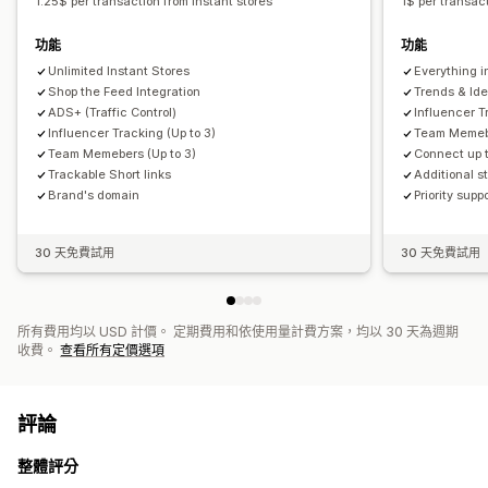
1.25$ per transaction from Instant stores
1$ per transact
功能
功能
Unlimited Instant Stores
Everything in
Shop the Feed Integration
Trends & Id
ADS+ (Traffic Control)
Influencer T
Influencer Tracking (Up to 3)
Team Memebe
Team Memebers (Up to 3)
Connect up t
Trackable Short links
Additional s
Brand's domain
Priority supp
30 天免費試用
30 天免費試用
所有費用均以 USD 計價。 定期費用和依使用量計費方案，均以 30 天為週期
收費。
查看所有定價選項
評論
整體評分