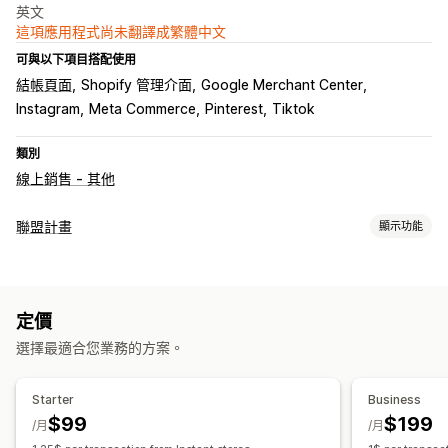
英文
這項應用程式尚未翻譯成繁體中文
可與以下項目搭配使用
結帳頁面
Shopify 管理介面
Google Merchant Center
Instagram
Meta Commerce
Pinterest
Tiktok
類別
線上銷售 - 其他
聯盟計畫
顯示功能
佣金選項
追蹤
定價
轉介管理
選擇最適合您業務的方案。
分析
即時追蹤
聯盟夥伴體驗
Starter
Business
$99
$199
品牌入口網站
/月
/月