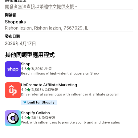
開發者無法直接以繁體中文提供支援。
開發者
Shopeaks
Rishon lezion, Rishon lezion, 7567029, IL
發布日期
2026年4月17日
其他同類型應用程式
Shop
滿分 5 顆星
4.8
(8,298)
•
免費
共有 8298 則評價
Reach millions of high-intent shoppers on Shop
UpPromote Affiliate Marketing
滿分 5 顆星
4.9
(3,593)
•
免費安裝
共有 3593 則評價
Drive referral sales loops with influencer & affiliate program
Built for Shopify
Shopify Collabs
滿分 5 顆星
4.0
(384)
•
免費安裝
共有 384 則評價
Work with influencers to promote your brand and drive sales