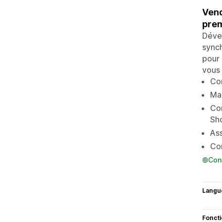
Vend
prem
Dével
synch
pour 
vous 
Con
Mai
Com
Sh
Ass
Con
Con
Langu
Fonct