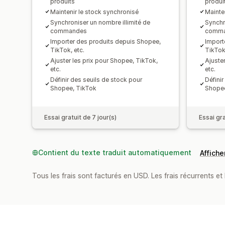
produits
produi
Maintenir le stock synchronisé
Mainte
Synchroniser un nombre illimité de
Synchr
commandes
comm
Importer des produits depuis Shopee,
Import
TikTok, etc.
TikTok,
Ajuster les prix pour Shopee, TikTok,
Ajuste
etc.
etc.
Définir des seuils de stock pour
Défini
Shopee, TikTok
Shopee
Essai gratuit de 7 jour(s)
Essai gra
Contient du texte traduit automatiquement
Afficher
Tous les frais sont facturés en USD. Les frais récurrents et b