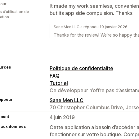
our
It made my work seamless, convenien
 d’utilisation de
but its app side compulsion. Thanks
cation
Sane Men LLC a répondu 19 janvier 2026
Thanks for the review! We're so happy tha
urces
Politique de confidentialité
FAQ
Tutoriel
Ce développeur n’offre pas d’assistanc
oppeur
Sane Men LLC
70 Christopher Columbus Drive, Jerse
ment
4 juin 2019
 aux données
Cette application a besoin d’accéder
fonctionner sur votre boutique. Compr