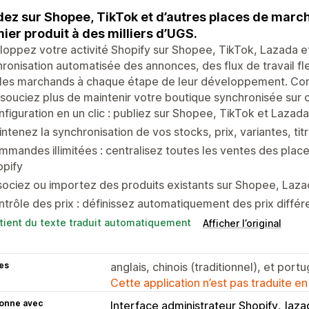
ez sur Shopee, TikTok et d’autres places de marché
ier produit à des milliers d’UGS.
oppez votre activité Shopify sur Shopee, TikTok, Lazada 
ronisation automatisée des annonces, des flux de travail fle
les marchands à chaque étape de leur développement. Conc
souciez plus de maintenir votre boutique synchronisée sur
figuration en un clic : publiez sur Shopee, TikTok et Laza
ntenez la synchronisation de vos stocks, prix, variantes, tit
mandes illimitées : centralisez toutes les ventes des pla
opify
ociez ou importez des produits existants sur Shopee, Laza
trôle des prix : définissez automatiquement des prix diff
tient du texte traduit automatiquement
Afficher l’original
es
anglais, chinois (traditionnel), et portu
Cette application n’est pas traduite en
ionne avec
Interface administrateur Shopify
laza