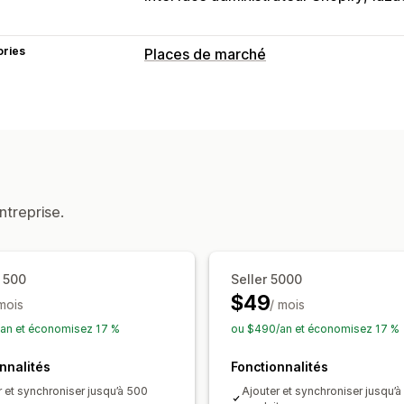
ories
Places de marché
Gestion des listes
Synchronisation des produits
Sélecti
Gestion des commandes
Traitement des commandes depuis pl
Synchronisation des commandes
Syn
ntreprise.
 500
Seller 5000
$49
 mois
/ mois
an et économisez 17 %
ou $490/an et économisez 17 %
nnalités
Fonctionnalités
r et synchroniser jusqu’à 500
Ajouter et synchroniser jusqu’