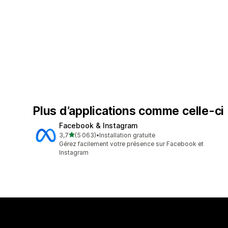
Plus d’applications comme celle-ci
Facebook & Instagram
étoile(s) sur 5
3,7
(5 063)
•
Installation gratuite
5063 avis au total
Gérez facilement votre présence sur Facebook et
Instagram