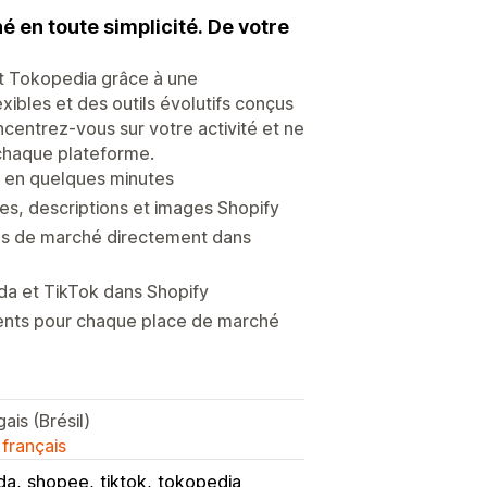
 en toute simplicité. De votre
et Tokopedia grâce à une
xibles et des outils évolutifs conçus
entrez-vous sur votre activité et ne
 chaque plateforme.
da en quelques minutes
res, descriptions et images Shopify
ces de marché directement dans
da et TikTok dans Shopify
érents pour chaque place de marché
gais (Brésil)
 français
da
shopee
tiktok
tokopedia