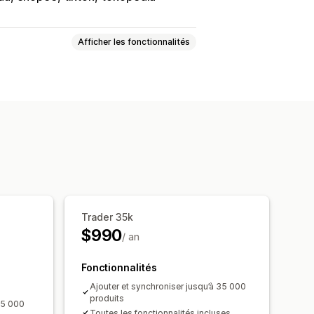
Afficher les fonctionnalités
on de produit
Importation groupée
usieurs emplacements
chronisation des stocks
Trader 35k
$990
/ an
Fonctionnalités
Ajouter et synchroniser jusqu’à 35 000
produits
à 5 000
Toutes les fonctionnalités incluses