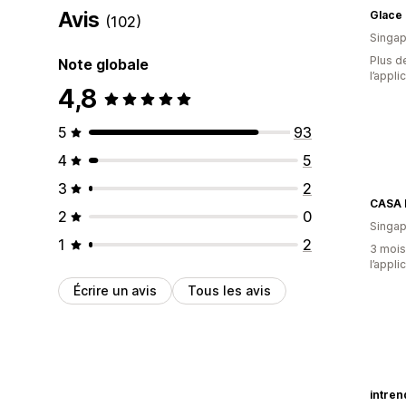
Avis
Glace 
(102)
Singap
Plus de
Note globale
l’appli
4,8
5
93
4
5
3
2
CASA 
2
0
Singap
1
2
3 mois 
l’appli
Écrire un avis
Tous les avis
intren