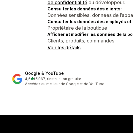
de confidentialité
du développeur.
Consulter les données des clients:
Données sensibles, données de l’apparei
Consulter les données des employés et 
Propriétaire de la boutique
Afficher et modifier les données de la bo
Clients, produits, commandes
Voir les détails
Google & YouTube
étoile(s) sur 5
4,5
(5 067)
•
Installation gratuite
5067 avis au total
Accédez au meilleur de Google et de YouTube