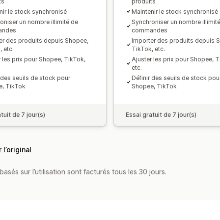
ts
produits
nir le stock synchronisé
Maintenir le stock synchronisé
oniser un nombre illimité de
Synchroniser un nombre illimit
andes
commandes
er des produits depuis Shopee,
Importer des produits depuis 
 etc.
TikTok, etc.
r les prix pour Shopee, TikTok,
Ajuster les prix pour Shopee, T
etc.
r des seuils de stock pour
Définir des seuils de stock pou
, TikTok
Shopee, TikTok
tuit de 7 jour(s)
Essai gratuit de 7 jour(s)
 l’original
asés sur l’utilisation sont facturés tous les 30 jours.