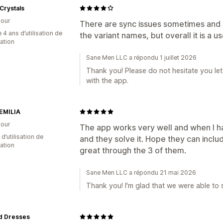
Crystals
our
There are sync issues sometimes and li
 4 ans d’utilisation de
the variant names, but overall it is a u
cation
Sane Men LLC a répondu 1 juillet 2026
Thank you! Please do not hesitate you le
with the app.
EMILIA
our
The app works very well and when I ha
d’utilisation de
and they solve it. Hope they can incl
cation
great through the 3 of them.
Sane Men LLC a répondu 21 mai 2026
Thank you! I'm glad that we were able to 
d Dresses