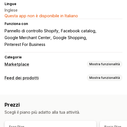
Lingue
Inglese
Questa app non è disponibile in Italiano
Funziona con
Pannello di controllo Shopify
Facebook catalog
Google Merchant Center
Google Shopping
Pinterest For Business
Categorie
Marketplace
Mostra funzionalità
Gestione delle inserzioni
Feed dei prodotti
Mostra funzionalità
Automazione dei feed
Feed dei prodotti
Personalizzazione del feed
Sincronizzazione dei prodotti
Selezione dei prodotti
Filtri degli attributi
Mappatura degli attributi
Metafield
Sincronizzazione delle offerte
Valuta locale
Prezzi
Formule personalizzate
Etichette personalizzate
Caricamento in blocco
Inserzioni personalizzate
Scegli il piano più adatto alla tua attività.
Regole personalizzate
Scorte locali
Feed localizzati
Gestione degli ordini
Multivaluta
Sincronizzazione delle varianti
Sincronizzazione delle scorte
Regole personalizzate
Free Plan
Basic Plan