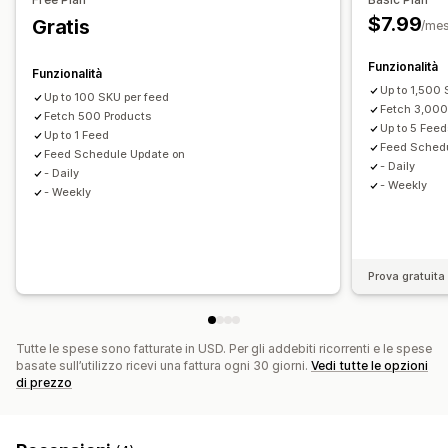
Targeting delle collezioni
$7.99
Gratis
/me
Gestione del feed
Sincronizzazione dei prodotti
Modifica in blocco
Funzionalità
Funzionalità
Aggiornamenti del negozio
Sincronizzazione programmata
Up to 1,500 
Up to 100 SKU per feed
Fetch 3,000
Selezione dei prodotti
Fetch 500 Products
Assistenza per le scorte
Up to 5 Feed
Up to 1 Feed
Gestione dei GTIN
Ottimizzazione del feed
Multiformato
Feed Schedu
Feed Schedule Update on
- Daily
- Daily
- Weekly
- Weekly
Prova gratuita 
Tutte le spese sono fatturate in USD. Per gli addebiti ricorrenti e le spese
basate sull’utilizzo ricevi una fattura ogni 30 giorni.
Vedi tutte le opzioni
di prezzo