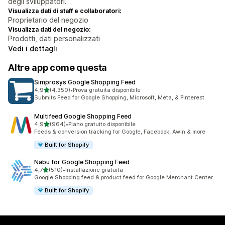
degli sviluppatori.
Visualizza dati di staff e collaboratori:
Proprietario del negozio
Visualizza dati del negozio:
Prodotti, dati personalizzati
Vedi i dettagli
Altre app come questa
Simprosys Google Shopping Feed
stelle su 5
4,9
(4.350)
•
Prova gratuita disponibile
4350 recensioni totali
Submits Feed for Google Shopping, Microsoft, Meta, & Pinterest
Multifeed Google Shopping Feed
stelle su 5
4,9
(964)
•
Piano gratuito disponibile
964 recensioni totali
Feeds & conversion tracking for Google, Facebook, Awin & more
Built for Shopify
Nabu for Google Shopping Feed
stelle su 5
4,7
(510)
•
Installazione gratuita
510 recensioni totali
Google Shopping feed & product feed for Google Merchant Center
Built for Shopify