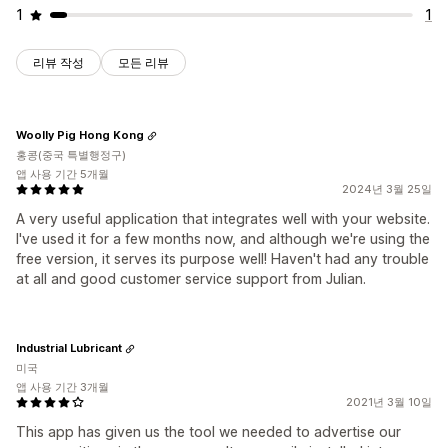
1
1
리뷰 작성
모든 리뷰
Woolly Pig Hong Kong
홍콩(중국 특별행정구)
앱 사용 기간 5개월
2024년 3월 25일
A very useful application that integrates well with your website.
I've used it for a few months now, and although we're using the
free version, it serves its purpose well! Haven't had any trouble
at all and good customer service support from Julian.
Industrial Lubricant
미국
앱 사용 기간 3개월
2021년 3월 10일
This app has given us the tool we needed to advertise our