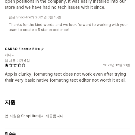
open positions in the company. It was easily installed into our
store and we have had no tech issues with it since.
답글 ShopHire개 2021년 3월 18일
Thanks for the kind words and we look forward to working with your
team to create a 5 star experience!
CARBO Electric Bike
캐나다
앱 사용 기간 6일
2021년 12월 21일
App is clunky, formating text does not work even after trying
their very basic native formating text editor not worth it at all.
지원
앱 지원은 ShopHire에서 제공합니다.
리소스