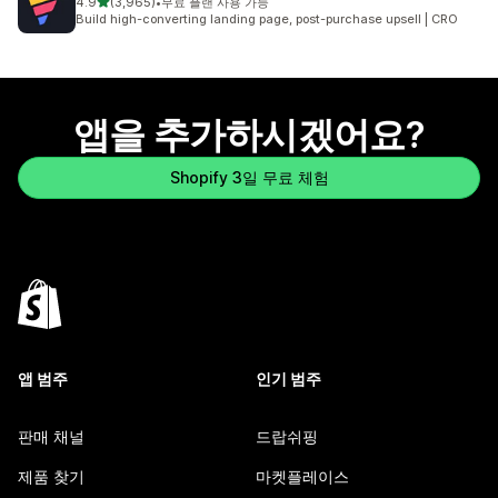
별 5개 중
4.9
(3,965)
•
무료 플랜 사용 가능
총 리뷰 3965개
Build high-converting landing page, post-purchase upsell | CRO
앱을 추가하시겠어요?
Shopify 3일 무료 체험
앱 범주
인기 범주
판매 채널
드랍쉬핑
제품 찾기
마켓플레이스