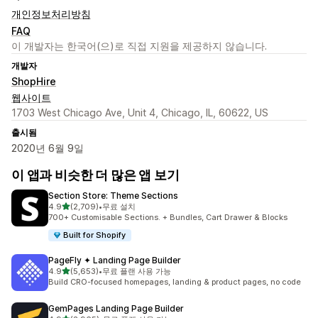
개인정보처리방침
FAQ
이 개발자는 한국어(으)로 직접 지원을 제공하지 않습니다.
개발자
ShopHire
웹사이트
1703 West Chicago Ave, Unit 4, Chicago, IL, 60622, US
출시됨
2020년 6월 9일
이 앱과 비슷한 더 많은 앱 보기
Section Store: Theme Sections
별 5개 중
4.9
(2,709)
•
무료 설치
총 리뷰 2709개
700+ Customisable Sections. + Bundles, Cart Drawer & Blocks
Built for Shopify
PageFly ✦ Landing Page Builder
별 5개 중
4.9
(5,653)
•
무료 플랜 사용 가능
총 리뷰 5653개
Build CRO-focused homepages, landing & product pages, no code
GemPages Landing Page Builder