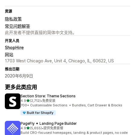
资源
隐私政策
常见问题解答
此开发者不提供直接的简体中文支持。
开发人员
ShopHire
网站
1703 West Chicago Ave, Unit 4, Chicago, IL, 60622, US
推出日期
2020年6月9日
更多此类应用
Section Store: Theme Sections
星（满分 5 星）
4.9
(2,712)
•
免费安装
总共 2712 条评论
700+ Customisable Sections. + Bundles, Cart Drawer & Blocks
Built for Shopify
PageFly ✦ Landing Page Builder
星（满分 5 星）
4.9
(5,655)
•
提供免费套餐
总共 5655 条评论
Build CRO-focused homepages, landing & product pages, no code