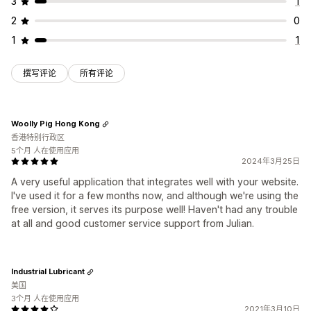
3
1
2
0
1
1
撰写评论
所有评论
Woolly Pig Hong Kong
香港特别行政区
5个月 人在使用应用
2024年3月25日
A very useful application that integrates well with your website.
I've used it for a few months now, and although we're using the
free version, it serves its purpose well! Haven't had any trouble
at all and good customer service support from Julian.
Industrial Lubricant
美国
3个月 人在使用应用
2021年3月10日