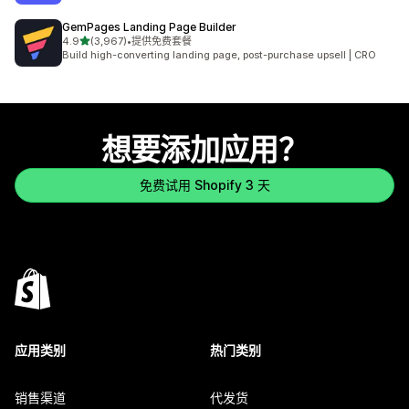
GemPages Landing Page Builder
星（满分 5 星）
4.9
(3,967)
•
提供免费套餐
总共 3967 条评论
Build high-converting landing page, post-purchase upsell | CRO
想要添加应用？
免费试用 Shopify 3 天
应用类别
热门类别
销售渠道
代发货