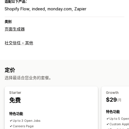
适配以下产品：
Shopify Flow
indeed
monday.com
Zapier
类别
页面生成器
社交信任 - 其他
定价
选择最适合您业务的套餐。
Starter
Growth
$29
免费
/月
特色功能
特色功能
Up to 5 Ope
Up to 3 Open Jobs
Custom Appl
Careers Page