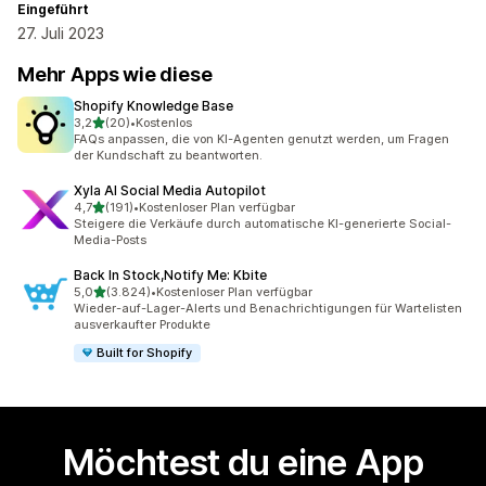
Eingeführt
27. Juli 2023
Mehr Apps wie diese
Shopify Knowledge Base
von 5 Sternen
3,2
(20)
•
Kostenlos
20 Rezensionen insgesamt
FAQs anpassen, die von KI-Agenten genutzt werden, um Fragen
der Kundschaft zu beantworten.
Xyla AI Social Media Autopilot
von 5 Sternen
4,7
(191)
•
Kostenloser Plan verfügbar
191 Rezensionen insgesamt
Steigere die Verkäufe durch automatische KI-generierte Social-
Media-Posts
Back In Stock,Notify Me: Kbite
von 5 Sternen
5,0
(3.824)
•
Kostenloser Plan verfügbar
3824 Rezensionen insgesamt
Wieder-auf-Lager-Alerts und Benachrichtigungen für Wartelisten
ausverkaufter Produkte
Built for Shopify
Möchtest du eine App