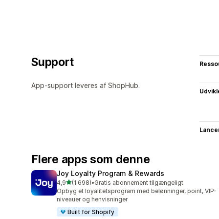
Support
Resso
App-support leveres af ShopHub.
Udvikl
Lance
Flere apps som denne
Joy Loyalty Program & Rewards
ud af 5 stjerner
4,9
(1.698)
•
Gratis abonnement tilgængeligt
1698 anmeldelser i alt
Opbyg et loyalitetsprogram med belønninger, point, VIP-
niveauer og henvisninger
Built for Shopify