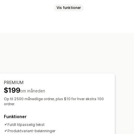
Vis funktioner
batter i indkøbskurv
inger
er
Henvisninger
Abonnementer
rt
Digitale tegnebøger
yper
Tilpasning til lokale forhold
ging
Sporing
Analyser
Tilgodebeviser
POS-belønninger
passede belønninger
PREMIUM
$199
om måneden
Op til 2500 månedlige ordrer, plus $10 for hver ekstra 100
ordrer.
Funktioner
Fuldt tilpasselig tekst
Produktvariant-belønninger