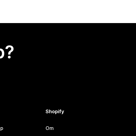
p?
Shopify
lp
Om