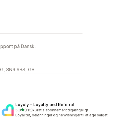
upport på Dansk.
ENG, SN6 6BS, GB
Loyoly ‑ Loyalty and Referral
ud af 5 stjerner
5,0
(115)
•
Gratis abonnement tilgængeligt
115 anmeldelser i alt
Loyalitet, belønninger og henvisninger til at øge salget