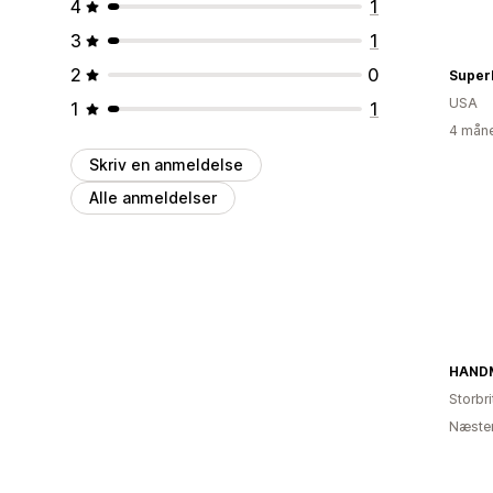
4
1
3
1
2
0
Super
USA
1
1
4 måne
Skriv en anmeldelse
Alle anmeldelser
HAND
Storbr
Næsten