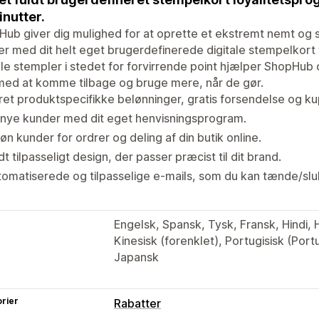
inutter.
ub giver dig mulighed for at oprette et ekstremt nemt og s
r med dit helt eget brugerdefinerede digitale stempelkort 
ale stempler i stedet for forvirrende point hjælper ShopHub d
med at komme tilbage og bruge mere, når de gør.
et produktspecifikke belønninger, gratis forsendelse og ku
 nye kunder med dit eget henvisningsprogram.
øn kunder for ordrer og deling af din butik online.
dt tilpasseligt design, der passer præcist til dit brand.
omatiserede og tilpasselige e-mails, som du kan tænde/slu
Engelsk, Spansk, Tysk, Fransk, Hindi, H
Kinesisk (forenklet), Portugisisk (Portu
Japansk
rier
Rabatter