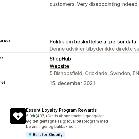
customers. Very disappointing indeed.
urcer
Politik om beskyttelse af persondata
Denne udvikler tilbyder ikke direkte s
er
ShopHub
Website
5 Bishopsfield, Cricklade, Swindon, 
ret
15. december 2021
Essent Loyalty Program Rewards
ud af 5 stjerner
5,0
(437)
•
Gratis abonnement tilgængeligt
437 anmeldelser i alt
Øg det gentagne salg: loyalitetsprogram med
belønninger og butikskredit
Built for Shopify