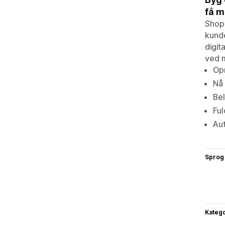
få m
ShopH
kunde
digit
ved 
Opr
Nå
Bel
Ful
Aut
Sprog
Katego