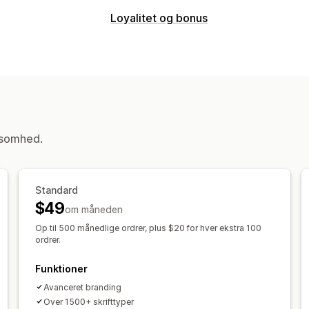
Rabattyper
Loyalitet og bonus
Rabatkoder
Kuponer
Faste priser
Ra
Programtyper
Rabatter ved betaling
Gaver
Belønn
Belønningsprogrammer
Medlemskab
Administration af rabatter
Stempelkort
Programmer for gaveko
Import og eksport
Tilpassede skriftt
Belønninger, du kan tilbyde
Udløsere og regler
Geolokation
Tag
Point
Rabatter
Kuponer
Gavekort
ksomhed.
Gratis levering
Gratis produkter
Til
Standard
$49
om måneden
Op til 500 månedlige ordrer, plus $20 for hver ekstra 100
ordrer.
Funktioner
Avanceret branding
Over 1500+ skrifttyper