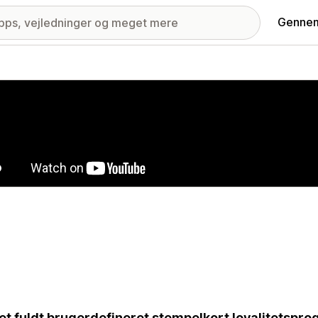
Gennem
ri med udvalgte billeder
et fuldt brugerdefineret stempelkort loyalitetsprog