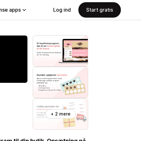
se apps
Log ind
Start gratis
+ 2 mere
ram til din butik. Opsætning på