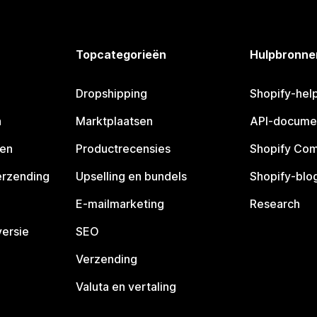
Topcategorieën
Hulpbronne
Dropshipping
Shopify-hel
n
Marktplaatsen
API-docume
pen
Productrecensies
Shopify Co
erzending
Upselling en bundels
Shopify-blo
E-mailmarketing
Research
ersie
SEO
Verzending
Valuta en vertaling