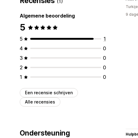
Recensies
(1)
Turkije
9 dage
Algemene beoordeling
5
5
1
4
0
3
0
2
0
1
0
Een recensie schrijven
Alle recensies
Ondersteuning
Hulpb