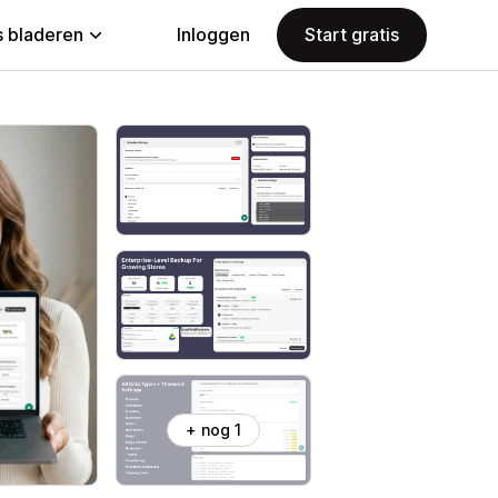
 bladeren
Inloggen
Start gratis
+ nog 1