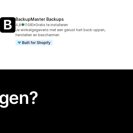
BackupMaster Backups
van 5 sterren
4,8
(108)
•
Gratis te installeren
108 recensies in totaal
Je winkelgegevens met een gerust hart back-uppen,
herstellen en beschermen
Built for Shopify
egen?