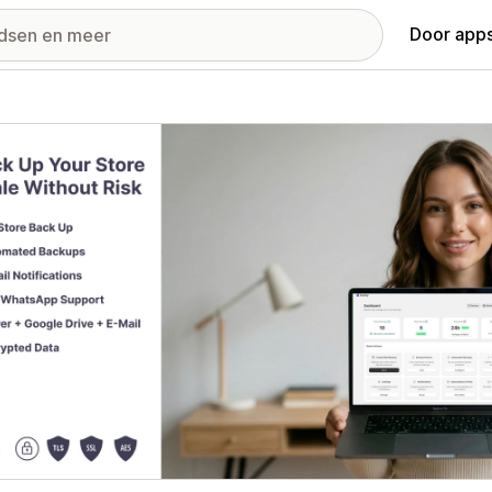
Door apps
ij met uitgelichte afbeeldingen