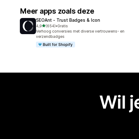
Meer apps zoals deze
SEOAnt ‑ Trust Badges & Icon
van 5 sterren
4,9
(654)
•
Gratis
654 recensies in totaal
Verhoog conversies met diverse vertrouwens- en
verzendbadges
Built for Shopify
Wil 