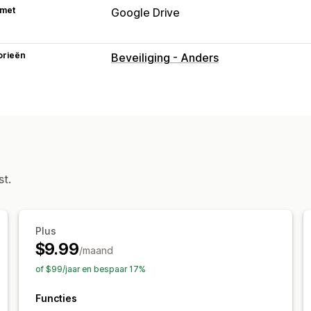
 met
Google Drive
orieën
Beveiliging - Anders
st.
Plus
$9.99
/maand
of $99/jaar en bespaar 17%
Functies