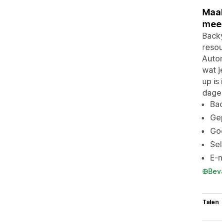
Maak
meer
Backy
resou
Autom
wat j
up is
dagen
Bac
Ge
Goo
Sel
E-m
Bev
Talen