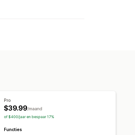
Pro
$39.99
/maand
of $400/jaar en bespaar 17%
Functies