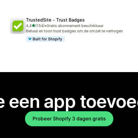
TrustedSite ‑ Trust Badges
van 5 sterren
4,4
(154)
•
Gratis abonnement beschikbaar
154 recensies in totaal
Behaal en toon trust badges om de omzet te verhogen
Built for Shopify
je een app toevo
Probeer Shopify 3 dagen gratis