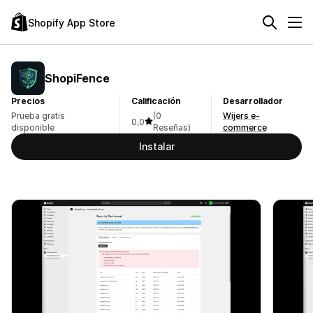
Shopify App Store
ShopiFence
Precios
Calificación
Desarrollador
Prueba gratis
(0
Wijers e-
0,0
disponible
Reseñas)
commerce
Instalar