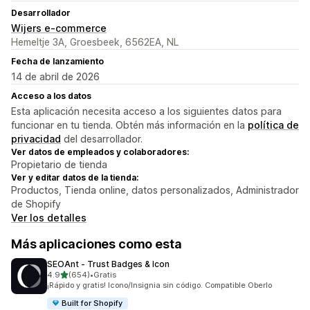
Desarrollador
Wijers e-commerce
Hemeltje 3A, Groesbeek, 6562EA, NL
Fecha de lanzamiento
14 de abril de 2026
Acceso a los datos
Esta aplicación necesita acceso a los siguientes datos para
funcionar en tu tienda. Obtén más información en la
política de
privacidad
del desarrollador.
Ver datos de empleados y colaboradores:
Propietario de tienda
Ver y editar datos de la tienda:
Productos, Tienda online, datos personalizados, Administrador
de Shopify
Ver los detalles
Más aplicaciones como esta
SEOAnt ‑ Trust Badges & Icon
de 5 estrellas
4.9
(654)
•
Gratis
654 reseñas en total
¡Rápido y gratis! Icono/Insignia sin código. Compatible Oberlo
Built for Shopify