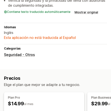
Verifica la seguridad y la privacidad del tema con auditorías
de cumplimiento integradas.
Contiene texto traducido automáticamente
Mostrar original
Idiomas
Inglés
Esta aplicación no está traducida al Español
Categorías
Seguridad - Otros
Precios
Elige el plan que mejor se adapte a tu negocio.
Plan Pro
Plan Busines
$14.99
$29.99
al mes
al