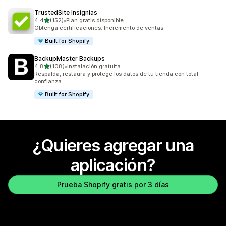
TrustedSite Insignias
de 5 estrellas
4.4
(152)
•
Plan gratis disponible
152 reseñas en total
Obtenga certificaciones. Incremento de ventas.
Built for Shopify
BackupMaster Backups
de 5 estrellas
4.8
(108)
•
Instalación gratuita
108 reseñas en total
Respalda, restaura y protege los datos de tu tienda con total
confianza
Built for Shopify
¿Quieres agregar una
aplicación?
Prueba Shopify gratis por 3 días