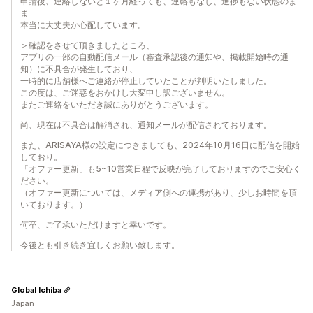
申請後、連絡しないと１ヶ月経っても、連絡もなし、進捗もない状態のま
ま
本当に大丈夫か心配しています。
＞確認をさせて頂きましたところ、
アプリの一部の自動配信メール（審査承認後の通知や、掲載開始時の通
知）に不具合が発生しており、
一時的に店舗様へご連絡が停止していたことが判明いたしました。
この度は、ご迷惑をおかけし大変申し訳ございません。
またご連絡をいただき誠にありがとうございます。
尚、現在は不具合は解消され、通知メールが配信されております。
また、ARISAYA様の設定につきましても、2024年10月16日に配信を開始
しており。
「オファー更新」も5~10営業日程で反映が完了しておりますのでご安心く
ださい。
（オファー更新については、メディア側への連携があり、少しお時間を頂
いております。）
何卒、ご了承いただけますと幸いです。
今後とも引き続き宜しくお願い致します。
Global Ichiba
Japan