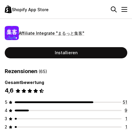
Shopify App Store
Affiliate Integrate "まるっと集客"
Installieren
Rezensionen
(65)
Gesamtbewertung
4,6
5
51
4
9
3
1
2
1