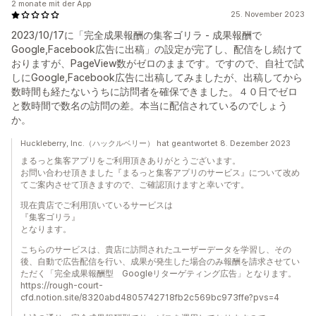
2 monate mit der App
25. November 2023
2023/10/17に「完全成果報酬の集客ゴリラ - 成果報酬で
Google,Facebook広告に出稿」の設定が完了し、配信をし続けて
おりますが、PageView数がゼロのままです。ですので、自社で試
しにGoogle,Facebook広告に出稿してみましたが、出稿してから
数時間も経たないうちに訪問者を確保できました。４０日でゼロ
と数時間で数名の訪問の差。本当に配信されているのでしょう
か。
Huckleberry, Inc.（ハックルベリー） hat geantwortet 8. Dezember 2023
まるっと集客アプリをご利用頂きありがとうございます。
お問い合わせ頂きました『まるっと集客アプリのサービス』について改め
てご案内させて頂きますので、ご確認頂けますと幸いです。
現在貴店でご利用頂いているサービスは
『集客ゴリラ』
となります。
こちらのサービスは、貴店に訪問されたユーザーデータを学習し、その
後、自動で広告配信を行い、成果が発生した場合のみ報酬を請求させてい
ただく「完全成果報酬型 Googleリターゲティング広告」となります。
https://rough-court-
cfd.notion.site/8320abd4805742718fb2c569bc973ffe?pvs=4