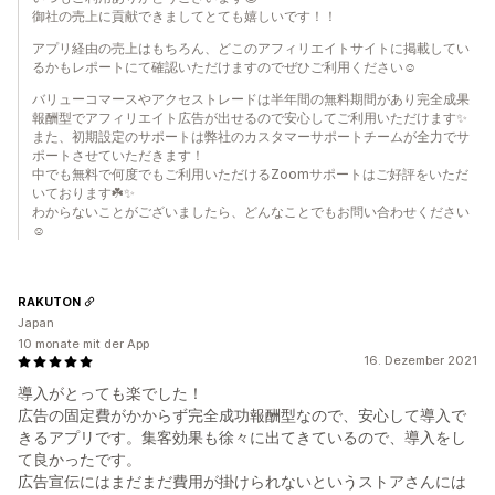
御社の売上に貢献できましてとても嬉しいです！！
アプリ経由の売上はもちろん、どこのアフィリエイトサイトに掲載してい
るかもレポートにて確認いただけますのでぜひご利用ください☺︎
バリューコマースやアクセストレードは半年間の無料期間があり完全成果
報酬型でアフィリエイト広告が出せるので安心してご利用いただけます✨
また、初期設定のサポートは弊社のカスタマーサポートチームが全力でサ
ポートさせていただきます！
中でも無料で何度でもご利用いただけるZoomサポートはご好評をいただ
いております☘️✨
わからないことがございましたら、どんなことでもお問い合わせください
☺︎
RAKUTON
Japan
10 monate mit der App
16. Dezember 2021
導入がとっても楽でした！
広告の固定費がかからず完全成功報酬型なので、安心して導入で
きるアプリです。集客効果も徐々に出てきているので、導入をし
て良かったです。
広告宣伝にはまだまだ費用が掛けられないというストアさんには