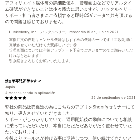
アフィリエイト媒体毎の詳細数値を、管理画面などでリアルタイ
ム確認ができないことは少々残念に思いますが、ハックルベリー
サポート担当者さまにご依頼すると即時CSVデータで共有頂ける
ので問題は感じておりません。
Huckleberry, Inc.（ハックルベリー） respondió 15 de julio de 2021
重複注文の自動キャンセル機能はおすすめの機能の一つです！工数削減に
貢献させていただけて大変嬉しいです😊
管理画面については今後アップデート予定でございますのでご期待いただ
ければと思います！
引き続きよろしくお願いいたします。
焼き芋専門店 芋やす
Japón
4 meses usando la aplicación
22 de septiembre de 2021
弊社の商品販売促進の為にこちらのアプリをShopifyセミナーにて
知り、導入させていただきました。
サポートがしっかりしていて、運用開始後の動向についても相談
に乗っていただいたり、本当にただただありがたく使わせていた
だいております。
今後よりセールスが伸びる事に期待しつつ、使い続けてきたいと