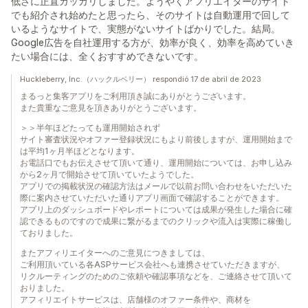
低さに正直ガッカリしました。ようやくアフリエイターのサイト
でも紹介され始めたと思ったら、そのサイトは自動運用で回して
いるようなサイトで、実態がないサイトばかりでした。結局。
Google広告を自社運用する方が、効率が良く、効率を高めていき
たい場合には、全くおすすめできないです。
Huckleberry, Inc.（ハックルベリー） respondió 17 de abril de 2023
まるっと集客アプリをご利用頂き誠にありがとうございます。
また貴重なご意見を頂きありがとうございます。
＞＞半年ほどたっても運用開始されず
サイト審査状況やオファー登録状況にもより前後しますが、運用開始まで
は平均1ヶ月半ほどとなります。
お電話口でもお伝えさせて頂いて通り、運用開始については、お申し込み
から2ヶ月で開始させて頂いていたようでした。
アプリでの掲載状況の確認方法はメールで以前お問い合わせをいただいた
際に案内させていただいた通りアプリ画面で確認することができます。
アプリ上のダッシュボードやレポートについては成果が発生した場合に確
認できるものですので成果に繋がるまでのクリックや流入は実際に稼働し
ておりました。
またアフィリエイターへのご意見につきましては、
ご利用頂いている各ASPサービス会社へも連携させていただきますが、
リクルーティングのためのご依頼や確認事項などを、ご連絡させて頂いて
おりました。
アフィリエイトサービスは、店舗様のオファー条件や、商材を