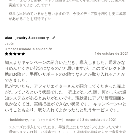
実施できてよかったです！
成果も出始めているかと思いますので、今後メディア数を増やし更に成果
があがることを期待です✨
uluu - jewelry & accessory -
Japón
3 meses usando la aplicación
1 de octubre de 2021
知人よりキャンペーンの紹介いただき、導入しました。通常かな
りめんどくさい設定になるのだと思いますが、このダイレクト連
携のお陰と、手厚いサポートのお陰でなんとか取り入れることが
できました。
気がついたら、アフィリエイターさんが紹介してくださった売上
がたっているという状態でした！ 売上がたった際、何かしらの通
知システムがあるとありがたいです。現状常にアプリ管理画面を
覗かなくては、実績把握ができない状況です。 キャンペーン中と
いうこともあり、取り入れてよかったなと思うサービスです。
Huckleberry, Inc.（ハックルベリー） respondió 3 de octubre de 2021
スムーズに導入していただき、早速売上にもつながってよかったです！
通知システムは新しい視点でした・・・！店舗様の目線からのご意見大変