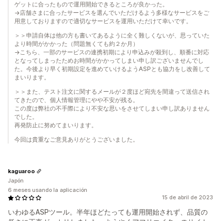
ゲットに合ったもので運用開始できるところが良かった。
→店舗さまに合ったサービスを選んでいただけるよう多様なサービスをご
用意しておりますので適切なサービスを運用いただけて幸いです。
＞＞申請自体は他の方も書いてあるように全く難しくないが、思っていた
より時間がかかった（問題無くても約２か月）
→こちら、一部のサービスの連携初期により申込みが殺到し、順番に対応
となってしまったためお時間がかかってしまい申し訳ございませんでし
た。今後より早く初期設定を進めていけるようASPとも協力をし改善して
まいります。
＞＞また、テスト注文に関するメールが２度ほど宛先を間違って送信され
てきたので、個人情報管理にやや不安が残る。
この度は弊社の不手際により不安な思いをさせてしまい申し訳ありません
でした。
再発防止に努めてまいります。
今回は貴重なご意見ありがとうございました。
kaguaroo
Japón
6 meses usando la aplicación
15 de abril de 2023
いわゆるASPツール。半年ほどたっても運用開始されず、品質の