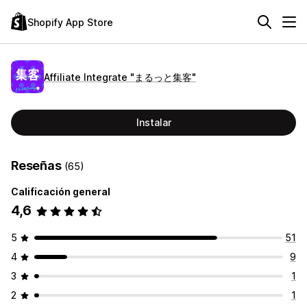
Shopify App Store
Affiliate Integrate "まるっと集客"
Instalar
Reseñas
(65)
Calificación general
4,6
5
51
4
9
3
1
2
1