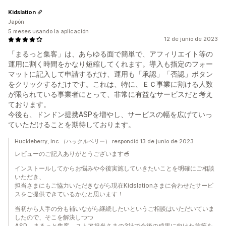
Kidslation
Japón
5 meses usando la aplicación
12 de junio de 2023
「まるっと集客」は、あらゆる面で簡単で、アフィリエイト等の
運用に割く時間をかなり短縮してくれます。導入も指定のフォー
マットに記入して申請するだけ、運用も「承認」「否認」ボタン
をクリックするだけです。これは、特に、ＥＣ事業に割ける人数
が限られている事業者にとって、非常に有益なサービスだと考え
ております。
今後も、ドンドン提携ASPを増やし、サービスの幅を広げていっ
ていただけることを期待しております。
Huckleberry, Inc.（ハックルベリー） respondió 13 de junio de 2023
レビューのご記入ありがとうございます🥣
インストールしてからお悩みや今後実施していきたいことを明確にご相談
いただき、
担当さまにもご協力いただきながら現在Kidslationさまに合わせたサービ
スをご提供できているかなと思います！
当初から人手の分も補いながら継続したいというご相談はいただいていま
したので、そこを解決しつつ
ASP、まるっと集客、ストア担当さまの3社で今後の成果に向けた施策を